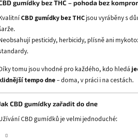
CBD gumídky bez THC – pohoda bez kompro
Kvalitní
CBD gumídky bez THC
jsou vyráběny s dů
šarže.
Neobsahují pesticidy, herbicidy, plísně ani mykoto
standardy.
Díky tomu jsou vhodné pro každého, kdo hledá
je
klidnější tempo dne
– doma, v práci i na cestách.
Jak CBD gumídky zařadit do dne
Užívání CBD gumídků je velmi jednoduché: