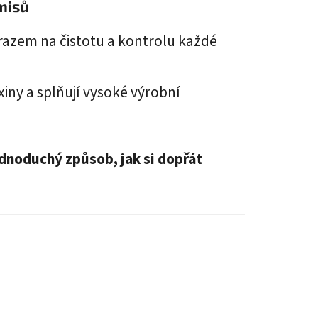
misů
razem na čistotu a kontrolu každé
xiny a splňují vysoké výrobní
dnoduchý způsob, jak si dopřát