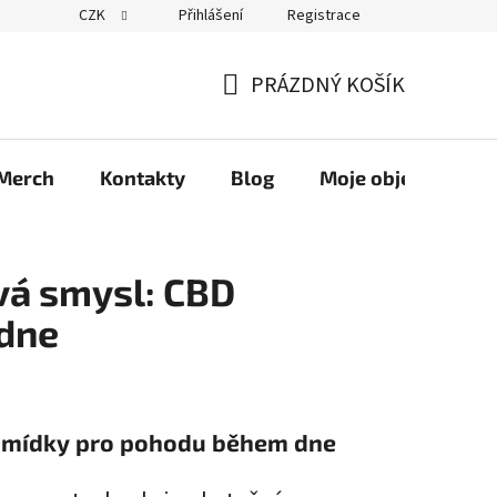
CZK
Přihlášení
Registrace
PRÁZDNÝ KOŠÍK
NÁKUPNÍ
KOŠÍK
Merch
Kontakty
Blog
Moje objednávka
vá smysl: CBD
dne
gumídky pro pohodu během dne