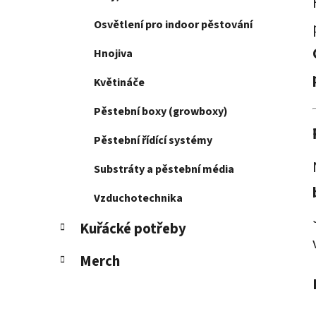
p
Osvětlení pro indoor pěstování
a
n
Hnojiva
e
Květináče
l
Pěstební boxy (growboxy)
Pěstební řídící systémy
Substráty a pěstební média
Vzduchotechnika
Kuřácké potřeby
Merch