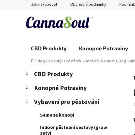
Přejít
Jak nakupovat
Obchodní podmínky
Podmínk
na
obsah
CBD Produkty
Konopné Potraviny
Domů
/
Blog
/
Valentýnský dárek, který dává smysl: CBD gum
P
K
Přeskočit
CBD Produkty
a
kategorie
o
t
s
Konopné Potraviny
e
t
g
Vybavení pro pěstování
r
o
a
r
Semena konopí
i
n
e
n
Indoor pěstební sestavy (grow
í
sety)