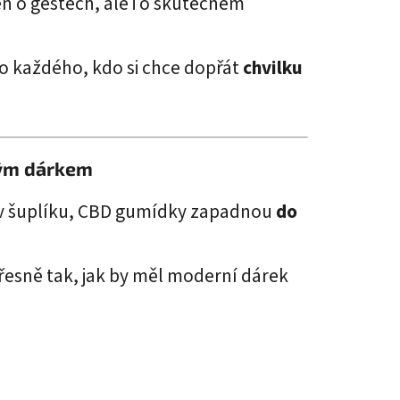
jen o gestech, ale i o skutečném
o každého, kdo si chce dopřát
chvilku
kým dárkem
í v šuplíku, CBD gumídky zapadnou
do
řesně tak, jak by měl moderní dárek