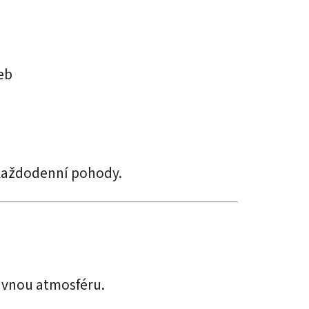
eb
í každodenní pohody.
rávnou atmosféru.