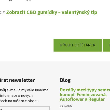
👉
Zobrazit CBD gumídky – valentýnský tip
PŘEDCHOZÍ ČLÁNEK
írat newsletter
Blog
Rozdíly mezi typy seme
 svůj e-mail a my vám budeme
konopí: Feminizovaná,
 informace o nových
Autoflower a Regular
tech na našem e-shopu.
10.6.2026