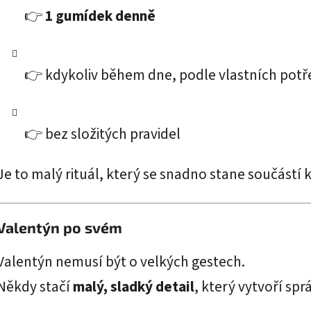
👉
1 gumídek denně
👉 kdykoliv během dne, podle vlastních potř
👉 bez složitých pravidel
Je to malý rituál, který se snadno stane součást
Valentýn po svém
Valentýn nemusí být o velkých gestech.
Někdy stačí
malý, sladký detail
, který vytvoří sp