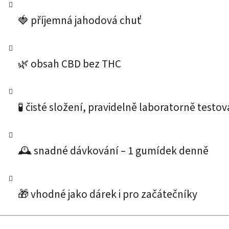
🍓 příjemná jahodová chuť
🌿 obsah CBD bez THC
Cann
🧪 čisté složení, pravidelně laboratorně testo
🕰️ snadné dávkování – 1 gumídek denně
🎁 vhodné jako dárek i pro začátečníky