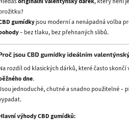
Hledáš
originální valentýnský dárek
, který není 
prožitku?
CBD gumídky
jsou moderní a nenápadná volba pr
pohody
– bez tlaku, bez přehnaných slibů.
Proč jsou CBD gumídky ideálním valentýns
Na rozdíl od klasických dárků, které často skonč
běžného dne
.
Jsou jednoduché, chutné a snadno použitelné – p
vypadat.
Hlavní výhody CBD gumídků: