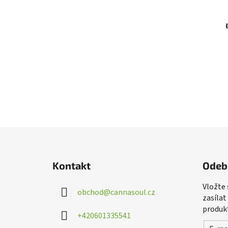
Z
á
Kontakt
Odeb
p
a
Vložte
obchod
@
cannasoul.cz
t
zasílat
í
produk
+420601335541