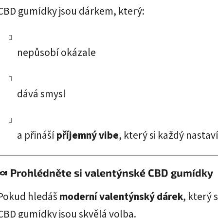
CBD gumídky jsou dárkem, který:
nepůsobí okázale
dává smysl
a přináší
příjemný vibe
, který si každý nasta
🍬 Prohlédněte si valentýnské CBD gumídky
Pokud hledáš
moderní valentýnský dárek
, který 
CBD gumídky jsou skvělá volba.