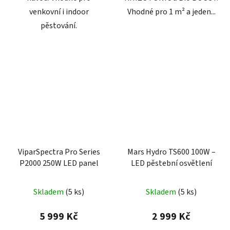
venkovní i indoor
Vhodné pro 1 m² a jeden...
pěstování.
Poslat
Powered by chaterimo
ViparSpectra Pro Series
Mars Hydro TS600 100W –
P2000 250W LED panel
LED pěstební osvětlení
Skladem
(
5 ks
)
Skladem
(
5 ks
)
5 999 Kč
2 999 Kč