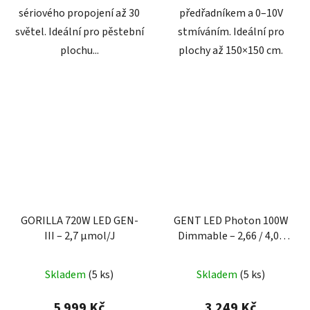
sériového propojení až 30
předřadníkem a 0–10V
světel. Ideální pro pěstební
stmíváním. Ideální pro
plochu...
plochy až 150×150 cm.
GORILLA 720W LED GEN-
GENT LED Photon 100W
III – 2,7 µmol/J
Dimmable – 2,66 / 4,05
µmol/J
Skladem
(
5 ks
)
Skladem
(
5 ks
)
5 999 Kč
3 249 Kč