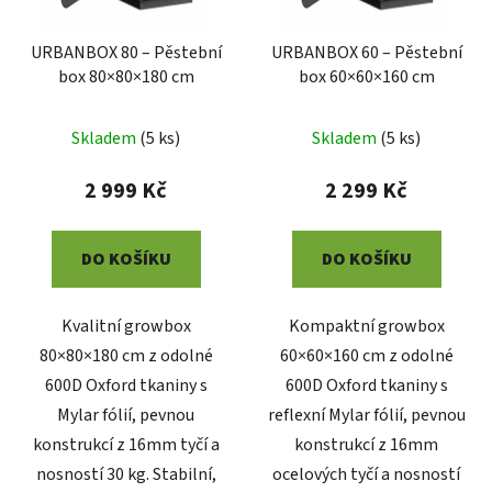
p
k
r
t
URBANBOX 80 – Pěstební
URBANBOX 60 – Pěstební
o
ů
box 80×80×180 cm
box 60×60×160 cm
d
u
Skladem
(
5 ks
)
Skladem
(
5 ks
)
k
t
2 999 Kč
2 299 Kč
ů
DO KOŠÍKU
DO KOŠÍKU
Kvalitní growbox
Kompaktní growbox
80×80×180 cm z odolné
60×60×160 cm z odolné
600D Oxford tkaniny s
600D Oxford tkaniny s
Mylar fólií, pevnou
reflexní Mylar fólií, pevnou
konstrukcí z 16mm tyčí a
konstrukcí z 16mm
nosností 30 kg. Stabilní,
ocelových tyčí a nosností