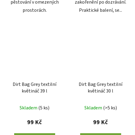
pěstování v omezených
zakořenění po dozrávání.
prostorách.
Praktické balení, se...
Dirt Bag Grey textilní
Dirt Bag Grey textilní
květináč 39 l
květináč 30 l
Skladem
(
5 ks
)
Skladem
(
>5 ks
)
99 Kč
99 Kč