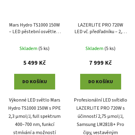
Mars Hydro TS1000 150W
LAZERLITE PRO 720W
– LED pěstební osvětlení
LED vč. předřadníku – 2,75
se stmívačem
µmol/J
Skladem
(
5 ks
)
Skladem
(
5 ks
)
5 499 Kč
7 999 Kč
DO KOŠÍKU
DO KOŠÍKU
Výkonné LED světlo Mars
Profesionální LED svítidlo
Hydro TS1000 150W s PPE
LAZERLITE PRO 720W s
2,3 µmol/J, full spektrum
účinností 2,75 µmol/J,
400–700 nm, funkcí
Samsung LM281B+ Pro
stmívání a možností
čipy, vestavěným