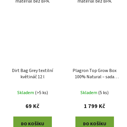
materiál bez BPA.
materiál bez BPA.
Dirt Bag Grey textilní
Plagron Top Grow Box
květináč 12 l
100% Natural – sada
hnojiv
Skladem
(
>5 ks
)
Skladem
(
5 ks
)
69 Kč
1 799 Kč
DO KOŠÍKU
DO KOŠÍKU