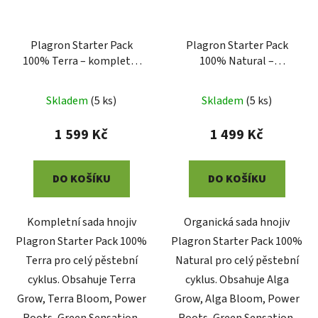
Plagron Starter Pack
Plagron Starter Pack
100% Terra – kompletní
100% Natural –
sada hnojiv
organická sada hnojiv
Skladem
(
5 ks
)
Skladem
(
5 ks
)
1 599 Kč
1 499 Kč
DO KOŠÍKU
DO KOŠÍKU
Kompletní sada hnojiv
Organická sada hnojiv
Plagron Starter Pack 100%
Plagron Starter Pack 100%
Terra pro celý pěstební
Natural pro celý pěstební
cyklus. Obsahuje Terra
cyklus. Obsahuje Alga
Grow, Terra Bloom, Power
Grow, Alga Bloom, Power
Roots, Green Sensation,
Roots, Green Sensation,