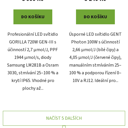
DO KOŠÍKU
DO KOŠÍKU
Profesionální LED svítidlo
Úsporné LED svítidlo GENT
GORILLA 720W GEN-III s
Photon 100W s účinností
účinností 2,7 µmol/J, PPF
2,66 µmol/J (bílé čipy) a
1944 µmol/s, diody
4,05 µmol/J (červené čipy),
Samsung LM281B a Osram
manuálním stmíváním 25–
3030, stmívání 25–100 % a
100 % a podporou řízení 0–
krytí IP65. Vhodné pro
10V a RJ12. Ideální pro...
plochy až...
NAČÍST 5 DALŠÍCH
S