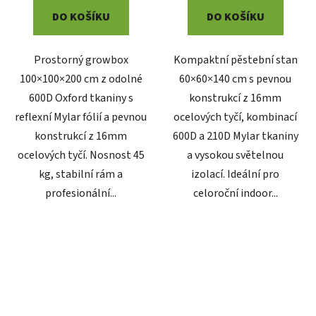
DO KOŠÍKU
DO KOŠÍKU
Prostorný growbox
Kompaktní pěstební stan
100×100×200 cm z odolné
60×60×140 cm s pevnou
600D Oxford tkaniny s
konstrukcí z 16mm
reflexní Mylar fólií a pevnou
ocelových tyčí, kombinací
konstrukcí z 16mm
600D a 210D Mylar tkaniny
ocelových tyčí. Nosnost 45
a vysokou světelnou
kg, stabilní rám a
izolací. Ideální pro
profesionální...
celoroční indoor...