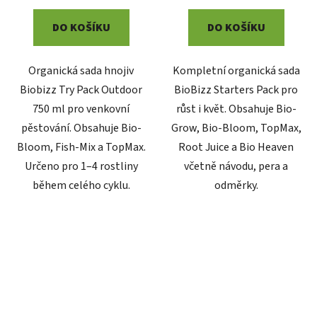
DO KOŠÍKU
DO KOŠÍKU
Organická sada hnojiv
Kompletní organická sada
Biobizz Try Pack Outdoor
BioBizz Starters Pack pro
750 ml pro venkovní
růst i květ. Obsahuje Bio-
pěstování. Obsahuje Bio-
Grow, Bio-Bloom, TopMax,
Bloom, Fish-Mix a TopMax.
Root Juice a Bio Heaven
Určeno pro 1–4 rostliny
včetně návodu, pera a
během celého cyklu.
odměrky.