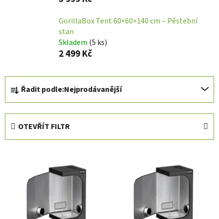
GorillaBox Tent 60×60×140 cm – Pěstební
stan
Skladem
(
5 ks
)
2 499 Kč
Ř
Řadit podle:
Nejprodávanější
a
z
e
OTEVŘÍT FILTR
n
í
V
p
ý
r
p
o
i
d
s
u