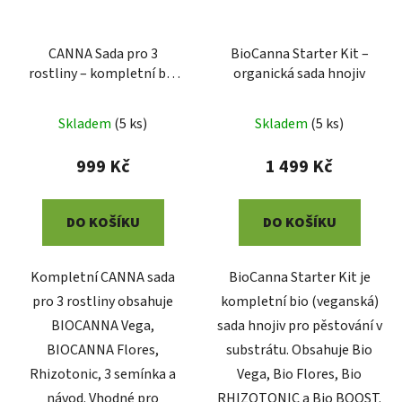
CANNA Sada pro 3
BioCanna Starter Kit –
rostliny – kompletní bio
organická sada hnojiv
výživa
Skladem
(
5 ks
)
Skladem
(
5 ks
)
999 Kč
1 499 Kč
DO KOŠÍKU
DO KOŠÍKU
Kompletní CANNA sada
BioCanna Starter Kit je
pro 3 rostliny obsahuje
kompletní bio (veganská)
BIOCANNA Vega,
sada hnojiv pro pěstování v
BIOCANNA Flores,
substrátu. Obsahuje Bio
Rhizotonic, 3 semínka a
Vega, Bio Flores, Bio
návod. Vhodné pro
RHIZOTONIC a Bio BOOST.