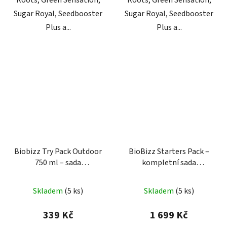
Sugar Royal, Seedbooster
Sugar Royal, Seedbooster
Plus a...
Plus a...
Biobizz Try Pack Outdoor
BioBizz Starters Pack –
750 ml – sada
kompletní sada
organických hnojiv
organických hnojiv
Skladem
(
5 ks
)
Skladem
(
5 ks
)
339 Kč
1 699 Kč