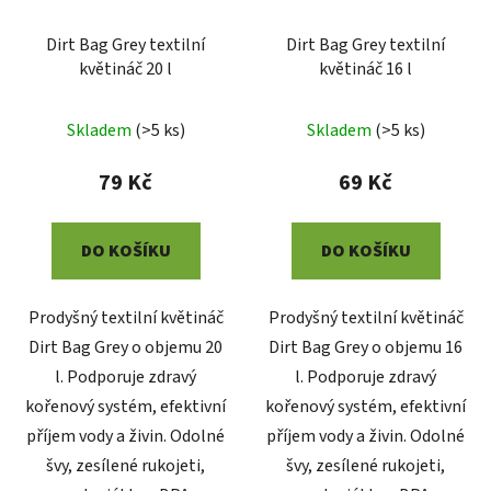
Dirt Bag Grey textilní
Dirt Bag Grey textilní
květináč 20 l
květináč 16 l
Skladem
(
>5 ks
)
Skladem
(
>5 ks
)
79 Kč
69 Kč
DO KOŠÍKU
DO KOŠÍKU
Prodyšný textilní květináč
Prodyšný textilní květináč
Dirt Bag Grey o objemu 20
Dirt Bag Grey o objemu 16
l. Podporuje zdravý
l. Podporuje zdravý
kořenový systém, efektivní
kořenový systém, efektivní
příjem vody a živin. Odolné
příjem vody a živin. Odolné
švy, zesílené rukojeti,
švy, zesílené rukojeti,