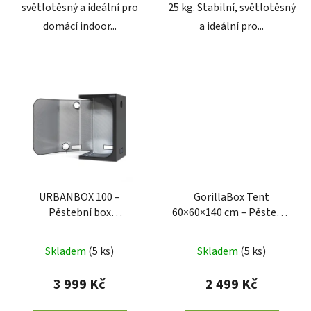
světlotěsný a ideální pro
25 kg. Stabilní, světlotěsný
domácí indoor...
a ideální pro...
URBANBOX 100 –
GorillaBox Tent
Pěstební box
60×60×140 cm – Pěstební
100×100×200 cm
stan
Skladem
(
5 ks
)
Skladem
(
5 ks
)
3 999 Kč
2 499 Kč