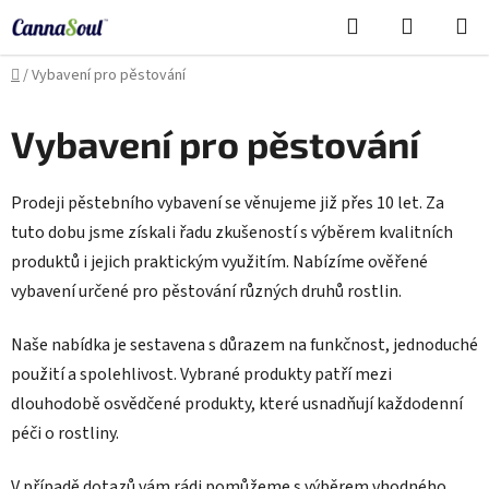
Přejít
Hledat
NÁKUPN
na
Cannasoul Asistent
KOŠÍK
obsah
Domů
/
Vybavení pro pěstování
Vybavení pro pěstování
Prodeji pěstebního vybavení se věnujeme již přes 10 let. Za
tuto dobu jsme získali řadu zkušeností s výběrem kvalitních
produktů i jejich praktickým využitím. Nabízíme ověřené
vybavení určené pro pěstování různých druhů rostlin.
Naše nabídka je sestavena s důrazem na funkčnost, jednoduché
použití a spolehlivost. Vybrané produkty patří mezi
dlouhodobě osvědčené produkty, které usnadňují každodenní
péči o rostliny.
V případě dotazů vám rádi pomůžeme s výběrem vhodného