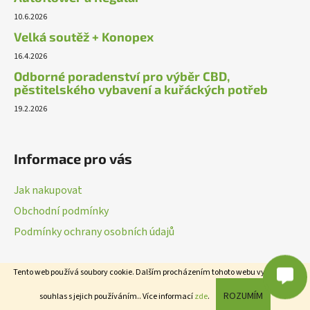
10.6.2026
Velká soutěž + Konopex
16.4.2026
Odborné poradenství pro výběr CBD,
pěstitelského vybavení a kuřáckých potřeb
19.2.2026
Informace pro vás
Jak nakupovat
Obchodní podmínky
Podmínky ochrany osobních údajů
Tento web používá soubory cookie. Dalším procházením tohoto webu vyjadřujete
Vytvořil Shoptet
ROZUMÍM
souhlas s jejich používáním.. Více informací
zde
.
Copyright 2026
Cannasoul.cz
. Všechna práva vyhrazena.