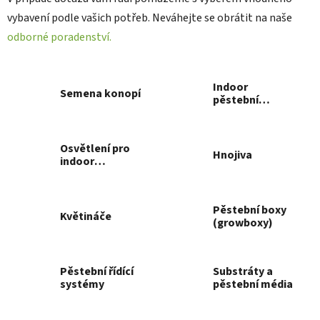
vybavení podle vašich potřeb. Neváhejte se obrátit na naše
odborné poradenství.
Indoor
Semena konopí
pěstební
sestavy (grow
sety)
Osvětlení pro
Hnojiva
indoor
pěstování
Pěstební boxy
Květináče
(growboxy)
Pěstební řídící
Substráty a
systémy
pěstební média