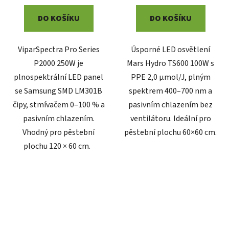
DO KOŠÍKU
DO KOŠÍKU
ViparSpectra Pro Series
Úsporné LED osvětlení
P2000 250W je
Mars Hydro TS600 100W s
plnospektrální LED panel
PPE 2,0 µmol/J, plným
se Samsung SMD LM301B
spektrem 400–700 nm a
čipy, stmívačem 0–100 % a
pasivním chlazením bez
pasivním chlazením.
ventilátoru. Ideální pro
Vhodný pro pěstební
pěstební plochu 60×60 cm.
plochu 120 × 60 cm.