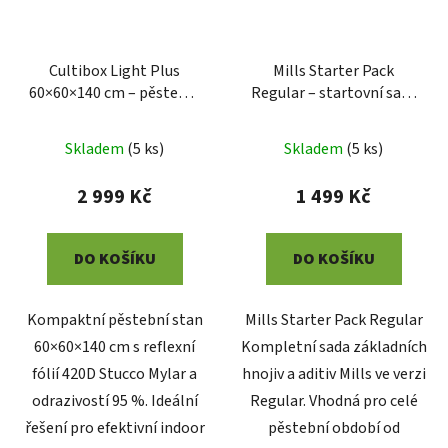
Cultibox Light Plus
Mills Starter Pack
60×60×140 cm – pěstební
Regular – startovní sada
stan
hnojiv
Skladem
(
5 ks
)
Skladem
(
5 ks
)
2 999 Kč
1 499 Kč
DO KOŠÍKU
DO KOŠÍKU
Kompaktní pěstební stan
Mills Starter Pack Regular
60×60×140 cm s reflexní
Kompletní sada základních
fólií 420D Stucco Mylar a
hnojiv a aditiv Mills ve verzi
odrazivostí 95 %. Ideální
Regular. Vhodná pro celé
řešení pro efektivní indoor
pěstební období od