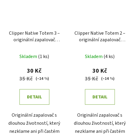
Clipper Native Totem 3 –
Clipper Native Totem 2 –
originální zapalovač
originální zapalovač
Clipper
Clipper
Skladem
(
1 ks
)
Skladem
(
4 ks
)
30 Kč
30 Kč
35 Kč
35 Kč
(–14 %)
(–14 %)
DETAIL
DETAIL
Originální zapalovač s
Originální zapalovač s
dlouhou životností, který
dlouhou životností, který
nezklame ani při častém
nezklame ani při častém