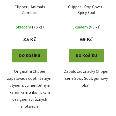
Clipper - Animals
Clipper - Pop Cover -
Zombies
Spicy Soul
Skladem
(
>5 ks
)
Skladem
(
>5 ks
)
35 Kč
69 Kč
DO KOŠÍKU
DO KOŠÍKU
Originální Clipper
Zapalovač značky Clipper
zapalovač s doplnitelným
série Spicy Soul, gumový
plynem, vyměnitelným
obal
kamínkem a ikonickým
designem v různých
motivech.