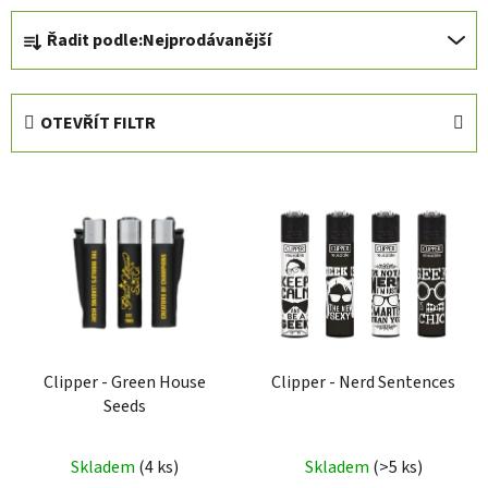
Ř
Řadit podle:
Nejprodávanější
a
z
e
OTEVŘÍT FILTR
n
í
V
p
ý
r
p
o
i
d
s
u
p
k
r
t
Clipper - Green House
Clipper - Nerd Sentences
o
ů
Seeds
d
u
Skladem
(
4 ks
)
Skladem
(
>5 ks
)
k