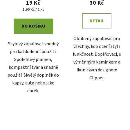
19 Kč
30 Kč
Měrná
1,90 Kč / 1 ks
cena:
DETAIL
DO KOŠÍKU
Oblíbený zapalovač pro
Stylový zapalovač vhodný
všechny, kdo ocení styl i
pro každodenní použití.
funkčnost. Doplňovací, s
Spolehlivý plamen,
výměnným kamínkem a
kompaktní tvar a snadné
ikonickým designem
Poslat
použití. Skvělý doplněk do
Clipper.
kapsy, auta nebo jako
Powered by chaterimo
dárek.