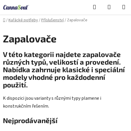
Přejít
Hledat
NÁKUPN
na
Cannasoul Asistent
KOŠÍK
obsah
Domů
/
Kuřácké potřeby
/
Příslušenství
/
Zapalovače
Zapalovače
V této kategorii najdete zapalovače
různých typů, velikostí a provedení.
Nabídka zahrnuje klasické i speciální
modely vhodné pro každodenní
použití.
K dispozici jsou varianty s různými typy plamene i
konstrukčním řešením.
Nejprodávanější