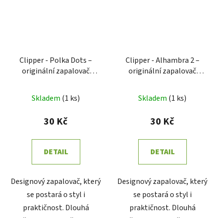
Clipper - Polka Dots –
Clipper - Alhambra 2 –
originální zapalovač
originální zapalovač
Clipper
Clipper
Skladem
(
1 ks
)
Skladem
(
1 ks
)
30 Kč
30 Kč
DETAIL
DETAIL
Designový zapalovač, který
Designový zapalovač, který
se postará o styl i
se postará o styl i
praktičnost. Dlouhá
praktičnost. Dlouhá