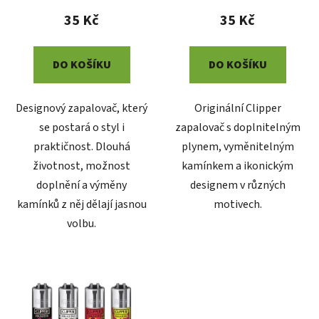
t
35 Kč
35 Kč
ů
DO KOŠÍKU
DO KOŠÍKU
Designový zapalovač, který
Originální Clipper
se postará o styl i
zapalovač s doplnitelným
praktičnost. Dlouhá
plynem, vyměnitelným
životnost, možnost
kamínkem a ikonickým
doplnění a výměny
designem v různých
kamínků z něj dělají jasnou
motivech.
volbu.