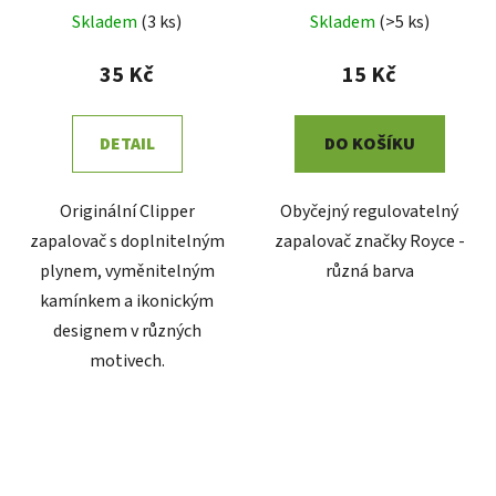
Skladem
(
3 ks
)
Skladem
(
>5 ks
)
35 Kč
15 Kč
DETAIL
DO KOŠÍKU
Originální Clipper
Obyčejný regulovatelný
zapalovač s doplnitelným
zapalovač značky Royce -
plynem, vyměnitelným
různá barva
kamínkem a ikonickým
designem v různých
motivech.