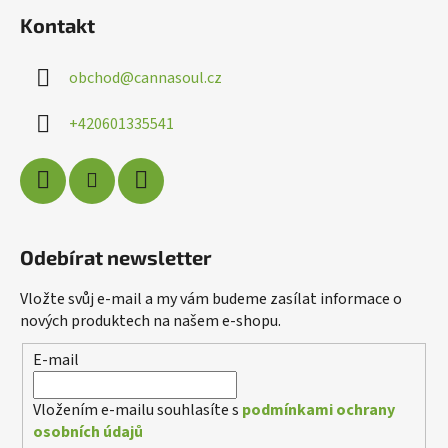
á
á
d
Kontakt
p
a
a
c
obchod
@
cannasoul.cz
t
í
í
p
+420601335541
r
v
k
y
v
ý
Odebírat newsletter
p
i
Vložte svůj e-mail a my vám budeme zasílat informace o
s
nových produktech na našem e-shopu.
u
E-mail
Vložením e-mailu souhlasíte s
podmínkami ochrany
osobních údajů