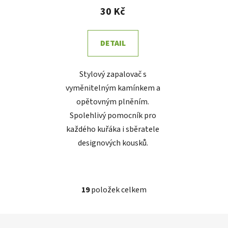
30 Kč
DETAIL
Stylový zapalovač s
vyměnitelným kamínkem a
opětovným plněním.
Spolehlivý pomocník pro
každého kuřáka i sběratele
designových kousků.
19
položek celkem
O
v
l
Z