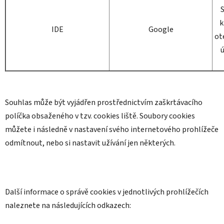
S
k
IDE
Google
ot
ú
Souhlas může být vyjádřen prostřednictvím zaškrtávacího
políčka obsaženého v tzv. cookies liště. Soubory cookies
můžete i následně v nastavení svého internetového prohlížeče
odmítnout, nebo si nastavit užívání jen některých.
Další informace o správě cookies v jednotlivých prohlížečích
naleznete na následujících odkazech: