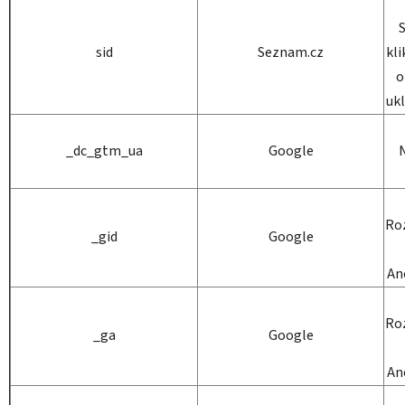
S
sid
Seznam.cz
kli
o
ukl
_dc_gtm_ua
Google
Roz
_gid
Google
An
Roz
_ga
Google
An