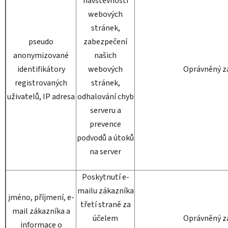
návštěvnosti
webových
stránek,
pseudo
zabezpečení
anonymizované
našich
identifikátory
webových
Oprávněný z
registrovaných
stránek,
uživatelů, IP adresa
odhalování chyb
serveru a
prevence
podvodů a útoků
na server
Poskytnutí e-
mailu zákazníka
jméno, příjmení, e-
třetí straně za
mail zákazníka a
účelem
Oprávněný z
informace o