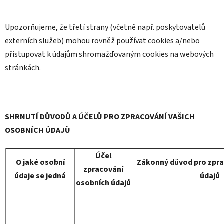
Upozorňujeme, že třetí strany (včetně např. poskytovatelů
externích služeb) mohou rovněž používat cookies a/nebo
přistupovat k údajům shromažďovaným cookies na webových
stránkách.
SHRNUTÍ DŮVODŮ A ÚČELŮ PRO ZPRACOVÁNÍ VAŠICH
OSOBNÍCH ÚDAJŮ
Účel
O jaké osobní
Zákonný důvod pro zpra
zpracování
údaje se jedná
údajů
osobních údajů