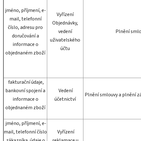
jméno, příjmení, e-
Vyřízení
mail, telefonní
Objednávky,
číslo, adresu pro
vedení
Plnění sml
doručování a
uživatelského
informace o
účtu
objednaném zboží
fakturační údaje,
bankovní spojení a
Vedení
Plnění smlouvy a plnění 
informace o
účetnictví
objednaném zboží
jméno, příjmení, e-
mail, telefonní číslo
Vyřízení
zákazníka, údaje o
reklamace u