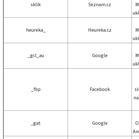
sklik
Seznam.cz
M
uk
heureka_
Heureka.cz
M
uk
_gcl_au
Google
M
uk
_fbp
Facebook
sl
na
_gat
Google
O
An