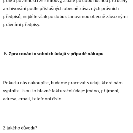
práv a povinností ze smlouvy, a dále po dobu nutnou pro účely
archivování podle příslušných obecně závazných právních
předpisů, nejdéle však po dobu stanovenou obecně závaznými
právními předpisy.
B.
Zpracování osobních údajů v případě nákupu
Pokud u nás nakoupíte, budeme pracovat s údaji, které nám
vyplníte. Jsou to hlavně fakturační údaje: jméno, příjmení,
adresa, email, telefonní číslo.
Z jakého důvodu?