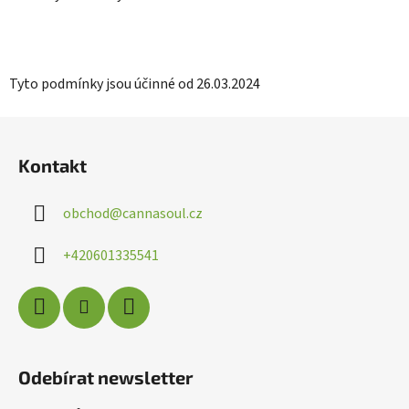
Tyto podmínky jsou účinné od 26.03.2024
Z
á
Kontakt
p
a
obchod
@
cannasoul.cz
t
í
+420601335541
Odebírat newsletter