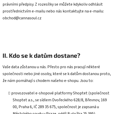
právními předpisy. Z rozesílky se můžete kdykoliv odhlásit
prostřednictvím e-mailu nebo nás kontaktujte na e-mailu:
obchod@cannasoul.cz
II. Kdo se k datům dostane?
Vaše data zůstanou u nás. Přesto pro nás pracují některé
společnosti nebo jiné osoby, které se k datům dostanou proto,
že nám pomáhají s chodem našeho e-shopu. Jsou to:
provozovatel e-shopové platformy Shoptet (společnost
Shoptet a.s., se sídlem Dvořeckého 628/8, Břevnov, 169
00, Praha 6, IČ 289 35 675, společnost je zapsaná u
Městského soudu v Praze, oddíl B vložka 25 395)