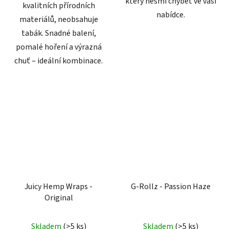
který nesmí chybět ve vaší
kvalitních přírodních
nabídce.
materiálů, neobsahuje
tabák. Snadné balení,
pomalé hoření a výrazná
chuť – ideální kombinace.
Juicy Hemp Wraps -
G-Rollz - Passion Haze
Original
Skladem
(
>5 ks
)
Skladem
(
>5 ks
)