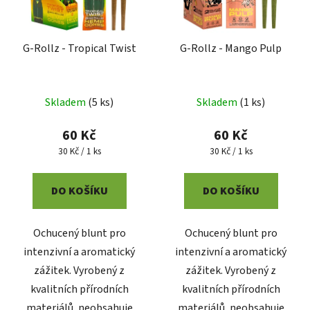
u
p
k
r
t
G-Rollz - Tropical Twist
G-Rollz - Mango Pulp
o
ů
d
u
Skladem
(
5 ks
)
Skladem
(
1 ks
)
k
t
60 Kč
60 Kč
ů
Měrná
Měrná
30 Kč / 1 ks
30 Kč / 1 ks
cena:
cena:
DO KOŠÍKU
DO KOŠÍKU
Ochucený blunt pro
Ochucený blunt pro
intenzivní a aromatický
intenzivní a aromatický
zážitek. Vyrobený z
zážitek. Vyrobený z
kvalitních přírodních
kvalitních přírodních
materiálů, neobsahuje
materiálů, neobsahuje