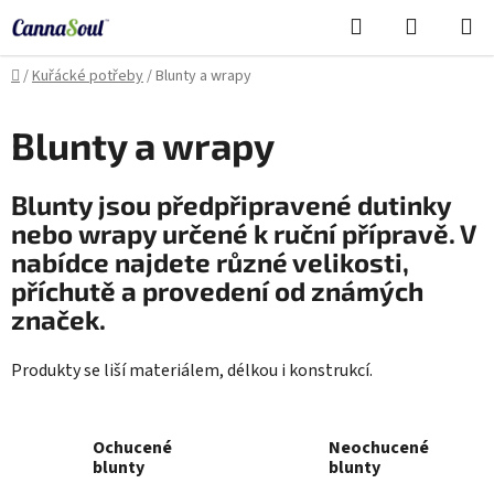
Přejít
Hledat
NÁKUPN
na
Cannasoul Asistent
KOŠÍK
obsah
Domů
/
Kuřácké potřeby
/
Blunty a wrapy
Blunty a wrapy
Blunty jsou předpřipravené dutinky
nebo wrapy určené k ruční přípravě. V
nabídce najdete různé velikosti,
příchutě a provedení od známých
značek.
Produkty se liší materiálem, délkou i konstrukcí.
Ochucené
Neochucené
blunty
blunty