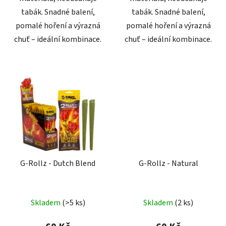
tabák. Snadné balení,
tabák. Snadné balení,
pomalé hoření a výrazná
pomalé hoření a výrazná
chuť – ideální kombinace.
chuť – ideální kombinace.
G-Rollz - Dutch Blend
G-Rollz - Natural
Průměrné
Skladem
(
>5 ks
)
Skladem
(
2 ks
)
hodnocení
produktu