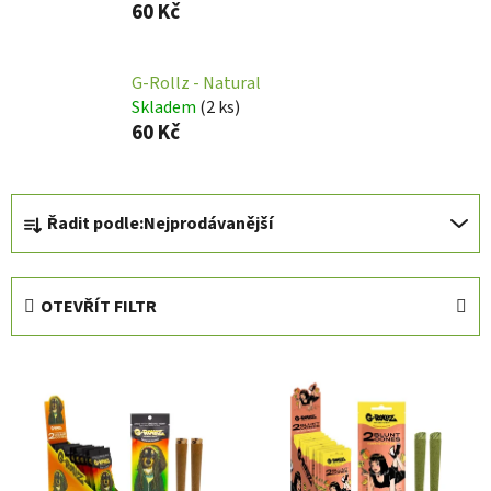
60 Kč
G-Rollz - Natural
Skladem
(
2 ks
)
60 Kč
Ř
Řadit podle:
Nejprodávanější
a
z
e
OTEVŘÍT FILTR
n
í
V
p
ý
r
p
o
i
d
s