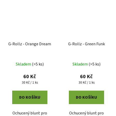
G-Rollz - Orange Dream
G-Rollz - Green Funk
Skladem
(
>5 ks
)
Skladem
(
>5 ks
)
60 Kč
60 Kč
Měrná
Měrná
30 Kč / 1 ks
30 Kč / 1 ks
cena:
cena:
DO KOŠÍKU
DO KOŠÍKU
Ochucený blunt pro
Ochucený blunt pro