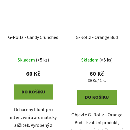
G-Rollz - Candy Crunched
G-Rollz - Orange Bud
Průměrné
Skladem
(
>5 ks
)
Skladem
(
>5 ks
)
hodnocení
produktu
60 Kč
60 Kč
je
Měrná
30 Kč / 1 ks
cena:
5,0
DO KOŠÍKU
z
DO KOŠÍKU
5
Ochucený blunt pro
hvězdiček.
Objevte G- Rollz - Orange
intenzivní a aromatický
Bud – kvalitní produkt,
zážitek. Vyrobený z