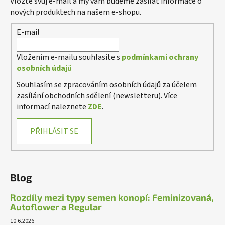
Vložte svůj e-mail a my vám budeme zasílat informace o
s
nových produktech na našem e-shopu.
u
E-mail
Vložením e-mailu souhlasíte s
podmínkami ochrany
osobních údajů
Souhlasím se zpracováním osobních údajů za účelem
zasílání obchodních sdělení (newsletteru). Více
informací naleznete
ZDE
.
PŘIHLÁSIT SE
Blog
Rozdíly mezi typy semen konopí: Feminizovaná,
Autoflower a Regular
10.6.2026