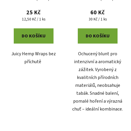
25 Kč
60 Kč
Měrná
Měrná
12,50 Kč / 1 ks
30 Kč / 1 ks
cena:
cena:
DO KOŠÍKU
DO KOŠÍKU
Juicy Hemp Wraps bez
Ochucený blunt pro
příchutě
intenzivní a aromatický
zážitek. Vyrobený z
kvalitních přírodních
materiálů, neobsahuje
tabák. Snadné balení,
pomalé hoření a výrazná
chuť – ideální kombinace.