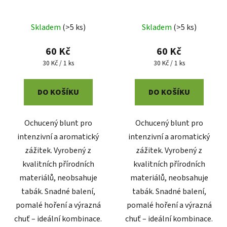
Skladem
(
>5 ks
)
Skladem
(
>5 ks
)
60 Kč
60 Kč
Měrná
Měrná
30 Kč / 1 ks
30 Kč / 1 ks
cena:
cena:
DO KOŠÍKU
DO KOŠÍKU
Ochucený blunt pro
Ochucený blunt pro
intenzivní a aromatický
intenzivní a aromatický
zážitek. Vyrobený z
zážitek. Vyrobený z
kvalitních přírodních
kvalitních přírodních
materiálů, neobsahuje
materiálů, neobsahuje
tabák. Snadné balení,
tabák. Snadné balení,
pomalé hoření a výrazná
pomalé hoření a výrazná
chuť – ideální kombinace.
chuť – ideální kombinace.