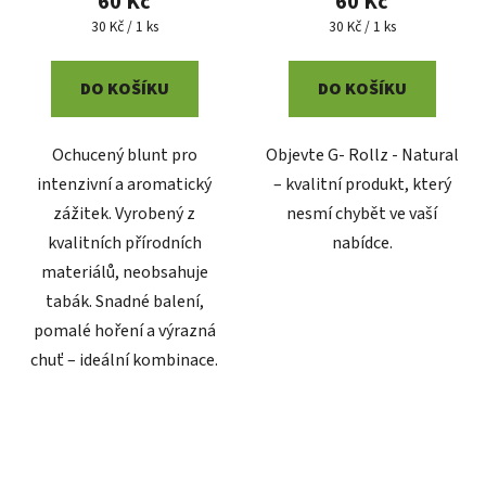
60 Kč
60 Kč
je
Měrná
Měrná
30 Kč / 1 ks
30 Kč / 1 ks
cena:
cena:
5,0
z
DO KOŠÍKU
DO KOŠÍKU
5
hvězdiček.
Ochucený blunt pro
Objevte G- Rollz - Natural
intenzivní a aromatický
– kvalitní produkt, který
zážitek. Vyrobený z
nesmí chybět ve vaší
kvalitních přírodních
nabídce.
materiálů, neobsahuje
tabák. Snadné balení,
pomalé hoření a výrazná
chuť – ideální kombinace.