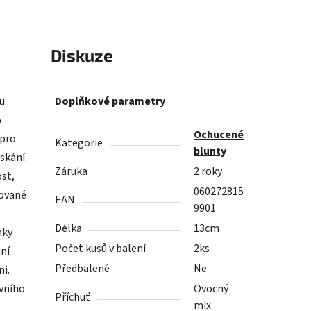
asoul Asistent
Diskuze
u
Doplňkové parametry
%
Ochucené
 pro
Kategorie
blunty
skání.
Záruka
2 roky
ost,
060272815
lované
EAN
9901
Délka
13cm
nky
Počet kusů v balení
2ks
ání
Předbalené
Ne
ni.
ivního
Ovocný
Příchuť
mix