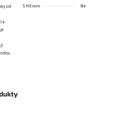
S filtrem
Ne
nky od
í a
je
jí
ýhodou
odukty