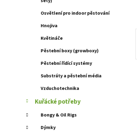
í
sety)
p
Osvětlení pro indoor pěstování
a
n
Hnojiva
e
Květináče
l
Pěstební boxy (growboxy)
Pěstební řídící systémy
Substráty a pěstební média
Vzduchotechnika
Kuřácké potřeby
Bongy & Oil Rigs
Dýmky