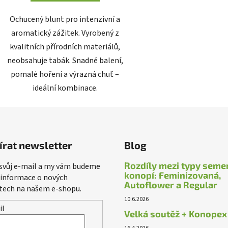
Ochucený blunt pro intenzivní a
aromatický zážitek. Vyrobený z
kvalitních přírodních materiálů,
neobsahuje tabák. Snadné balení,
pomalé hoření a výrazná chuť –
ideální kombinace.
írat newsletter
Blog
Rozdíly mezi typy seme
 svůj e-mail a my vám budeme
konopí: Feminizovaná,
 informace o nových
Autoflower a Regular
tech na našem e-shopu.
10.6.2026
il
Velká soutěž + Konopex