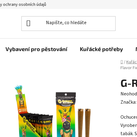
y ochrany osobních údajů
Vybavení pro pěstování
Kuřácké potřeby
Domů
/
Kuřác
Flavor Fi
G-R
Průměr
Neohod
hodnoc
Značka
produk
Ochucen
je
Vyroben
0,0
tabák. 
z