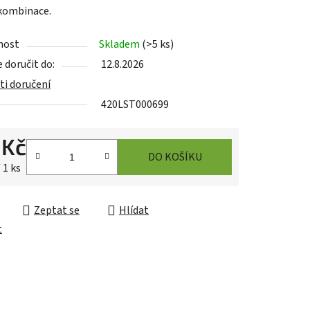
 kombinace.
ek.
nost
Skladem
(
>5 ks
)
doručit do:
12.8.2026
i doručení
420LST000699
 Kč
DO KOŠÍKU
cena:
 1 ks
Zeptat se
Hlídat
t