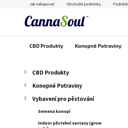
Přejít
Jak nakupovat
Obchodní podmínky
Podmínk
na
obsah
CBD Produkty
Konopné Potraviny
P
K
Přeskočit
CBD Produkty
a
kategorie
o
t
s
Konopné Potraviny
e
t
g
Vybavení pro pěstování
r
o
a
r
Semena konopí
i
n
e
n
Indoor pěstební sestavy (grow