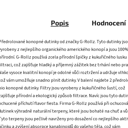
Cann
Popis
Hodnocení
Předrolované konopné dutinky od značky G-Rollz. Tyto dutinky jso
vyrobeny z nejlepšího organického amerického konopí a jsou 100
přírodní. G-Rollz používá zcela přírodní špičky z kukuřičného lusku
filtraci, což zajišťuje hladký a příjemný zážitek bez trhání nebo pra
Naše vysoce kvalitní konopí je odolné vůči roztržení a udržuje vlhk
což vám umožňuje snadno plnit dutinky. V balení najdete 2 předro
bio konopné dutinky. Filtry jsou vyrobeny z kukuřičného šustí, což
zajišťuje přírodní a ekologický způsob filtrace. Navíc jsou tyto duti
ochucené příchutí flavor fiesta. Firma G-Rollz používá při ochucov
dutinek výhradně naturální terpeny, které jsou bohaté na chuť a vů
Tyto terpeny jsou pečlivě navrženy pro dosažení co nejlepšího akt
účinku a zvýšení absorpce kanabinoidů do vašeho těla, což vám