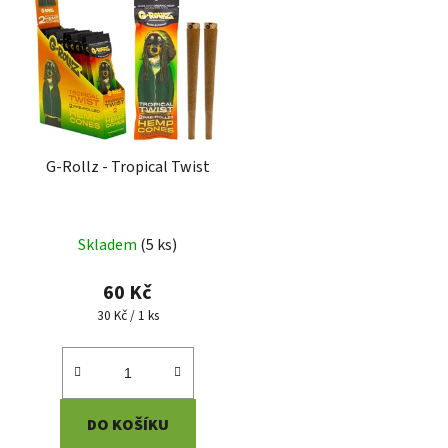
G-Rollz - Tropical Twist
Skladem
(
5 ks
)
60 Kč
Měrná
30 Kč / 1 ks
cena:
DO KOŠÍKU