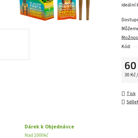
ideální
5
hvězdič
Dostup
Můžeme 
Možnost
Kód:
60
Měrná 
30 Kč /
Tisk
Sdíle
Dárek k Objednávce
Nad 1000kč