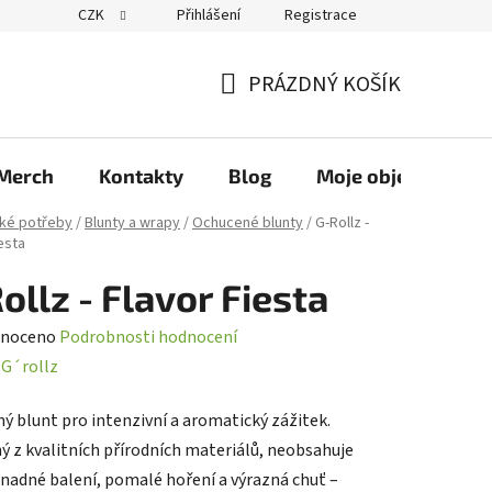
CZK
Přihlášení
Registrace
PRÁZDNÝ KOŠÍK
NÁKUPNÍ
KOŠÍK
Merch
Kontakty
Blog
Moje objednávka
ké potřeby
/
Blunty a wrapy
/
Ochucené blunty
/
G-Rollz -
esta
ollz - Flavor Fiesta
né
noceno
Podrobnosti hodnocení
ení
:
G´rollz
tu
ý blunt pro intenzivní a aromatický zážitek.
ý z kvalitních přírodních materiálů, neobsahuje
Snadné balení, pomalé hoření a výrazná chuť –