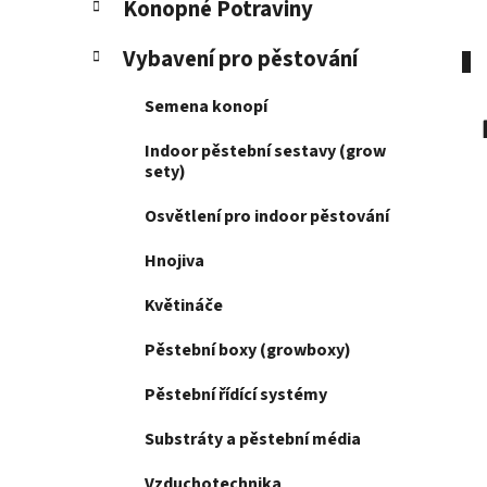
Konopné Potraviny
p
a
Vybavení pro pěstování
n
e
Semena konopí
l
Indoor pěstební sestavy (grow
sety)
Osvětlení pro indoor pěstování
Hnojiva
Květináče
Pěstební boxy (growboxy)
Pěstební řídící systémy
Substráty a pěstební média
Vzduchotechnika