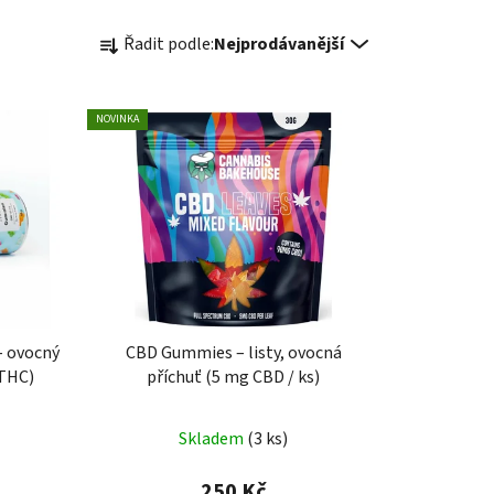
Ř
Řadit podle:
Nejprodávanější
a
z
asoul Asistent
e
NOVINKA
n
í
p
r
o
d
u
k
 ovocný
CBD Gummies – listy, ovocná
t
 THC)
příchuť (5 mg CBD / ks)
ů
Skladem
(
3 ks
)
250 Kč