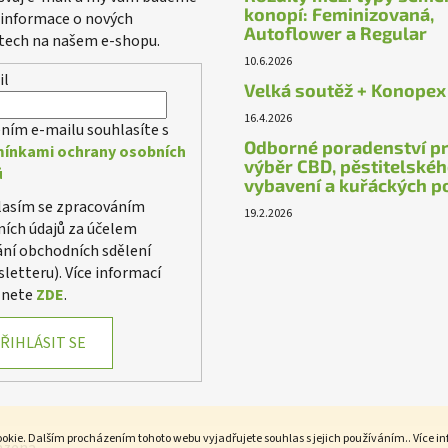
v
konopí: Feminizovaná,
 informace o nových
Autoflower a Regular
ý
tech na našem e-shopu.
p
10.6.2026
i
il
Velká soutěž + Konopex
s
16.4.2026
u
ním e-mailu souhlasíte s
Odborné poradenství p
ínkami ochrany osobních
výběr CBD, pěstitelské
ů
vybavení a kuřáckých p
lasím se zpracováním
19.2.2026
ích údajů za účelem
ání obchodních sdělení
letteru). Více informací
znete
ZDE
.
ŘIHLÁSIT SE
okie. Dalším procházením tohoto webu vyjadřujete souhlas s jejich používáním.. Více i