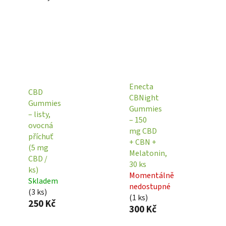
Enecta
CBD
CBNight
Gummies
Gummies
– listy,
– 150
ovocná
mg CBD
příchuť
+ CBN +
(5 mg
Melatonin,
CBD /
30 ks
ks)
Momentálně
Skladem
nedostupné
(
3 ks
)
(
1 ks
)
250 Kč
300 Kč