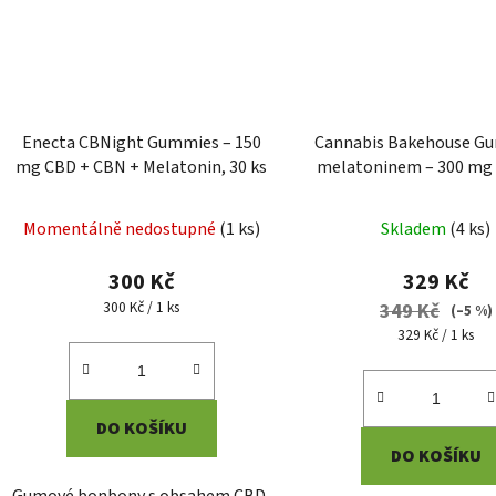
Enecta CBNight Gummies – 150
Cannabis Bakehouse G
mg CBD + CBN + Melatonin, 30 ks
melatoninem – 300 mg 
ks)
Průměrné
Momentálně nedostupné
(
1 ks
)
Skladem
(
4 ks
)
hodnocení
produktu
300 Kč
329 Kč
je
Měrná
300 Kč / 1 ks
349 Kč
(–5 %)
cena:
5,0
Měrná
329 Kč / 1 ks
cena:
z
5
hvězdiček.
DO KOŠÍKU
DO KOŠÍKU
Gumové bonbony s obsahem CBD,