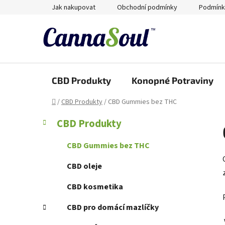
Přejít
Jak nakupovat
Obchodní podmínky
Podmínk
na
obsah
CBD Produkty
Konopné Potraviny
Domů
/
CBD Produkty
/
CBD Gummies bez THC
P
K
Přeskočit
CBD Produkty
a
kategorie
o
t
s
CBD Gummies bez THC
e
t
g
CBD oleje
r
o
a
r
CBD kosmetika
i
n
e
CBD pro domácí mazlíčky
n
í