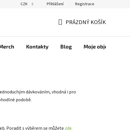
CZK
Přihlášení
Registrace
PRÁZDNÝ KOŠÍK
NÁKUPNÍ
KOŠÍK
Merch
Kontakty
Blog
Moje objednávka
jednoduchým dávkováním, vhodná i pro
 pohodlné podobě.
eb. Poradit s výběrem se můžete
zde.