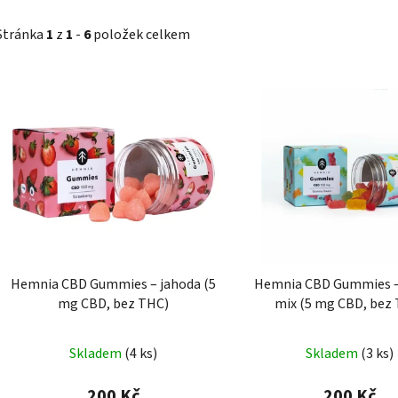
Stránka
1
z
1
-
6
položek celkem
Cann
V
ý
p
i
s
p
r
o
d
Hemnia CBD Gummies – jahoda (5
Hemnia CBD Gummies –
u
mg CBD, bez THC)
mix (5 mg CBD, bez
k
Průměrné
t
Skladem
(
4 ks
)
Skladem
(
3 ks
)
hodnocení
ů
produktu
200 Kč
200 Kč