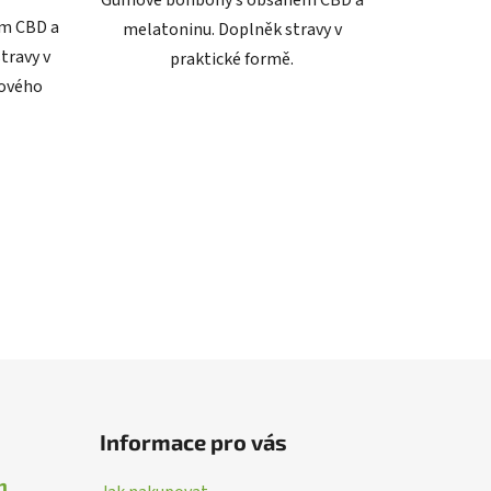
m CBD a
melatoninu. Doplněk stravy v
travy v
praktické formě.
mového
Informace pro vás
n