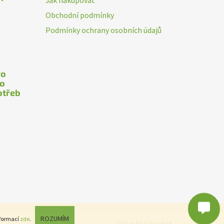
Jak nakupovat
Obchodní podmínky
Podmínky ochrany osobních údajů
ro
ho
otřeb
Poslat
Powered by chaterimo
ROZUMÍM
nformací
zde
.