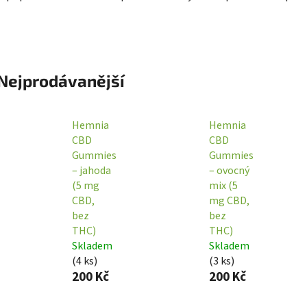
Nejprodávanější
Hemnia
Hemnia
CBD
CBD
Gummies
Gummies
– jahoda
– ovocný
(5 mg
mix (5
CBD,
mg CBD,
bez
bez
THC)
THC)
Skladem
Skladem
(
4 ks
)
(
3 ks
)
200 Kč
200 Kč