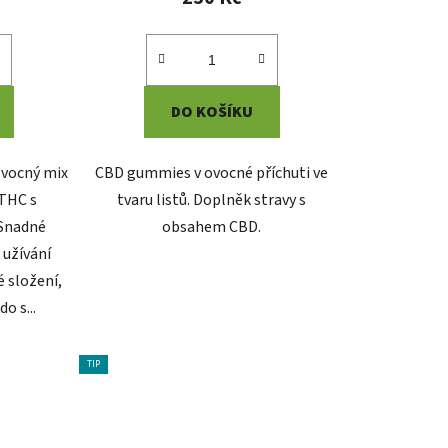
DO KOŠÍKU
vocný mix
CBD gummies v ovocné příchuti ve
THC s
tvaru listů. Doplněk stravy s
 Snadné
obsahem CBD.
 užívání
é složení,
do s...
TIP