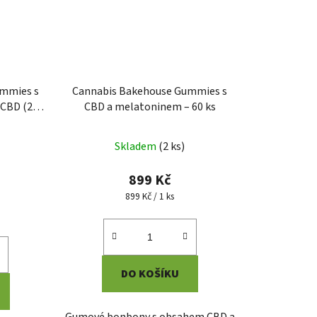
ummies s
Cannabis Bakehouse Gummies s
CBD (20
CBD a melatoninem – 60 ks
Průměrné
Skladem
(
2 ks
)
hodnocení
produktu
899 Kč
je
Měrná
899 Kč / 1 ks
cena:
5,0
z
5
hvězdiček.
DO KOŠÍKU
Gumové bonbony s obsahem CBD a