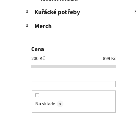
Kuřácké potřeby
Merch
Cena
200
Kč
899
Kč
Na skladě
6