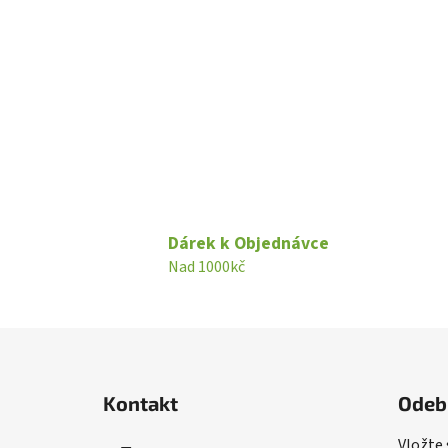
Dárek k Objednávce
Nad 1000kč
Z
á
Kontakt
Odeb
p
a
Vložte