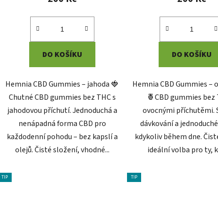
je
5,0
z
5
DO KOŠÍKU
DO KOŠÍKU
hvězdiček.
Hemnia CBD Gummies – jahoda 🍓
Hemnia CBD Gummies – o
Chutné CBD gummies bez THC s
🍍CBD gummies bez 
jahodovou příchutí. Jednoduchá a
ovocnými příchutěmi.
nenápadná forma CBD pro
dávkování a jednoduché
každodenní pohodu – bez kapslí a
kdykoliv během dne. Čist
olejů. Čisté složení, vhodné...
ideální volba pro ty, k
TIP
TIP