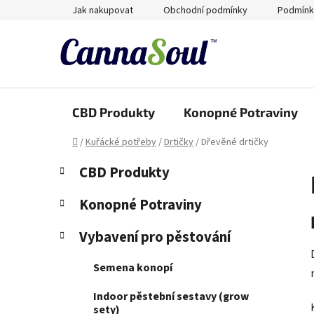
Přejít
Jak nakupovat
Obchodní podmínky
Podmínk
na
obsah
CBD Produkty
Konopné Potraviny
Domů
/
Kuřácké potřeby
/
Drtičky
/
Dřevěné drtičky
P
K
Přeskočit
CBD Produkty
a
kategorie
o
t
s
Konopné Potraviny
e
t
g
Vybavení pro pěstování
r
o
a
r
Semena konopí
i
n
e
n
Indoor pěstební sestavy (grow
í
sety)