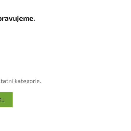
pravujeme.
asoul Asistent
tatní kategorie.
DU