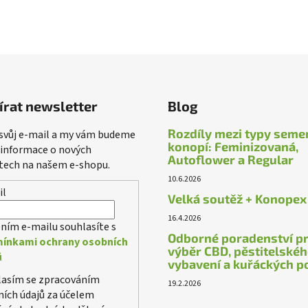
írat newsletter
Blog
Rozdíly mezi typy seme
 svůj e-mail a my vám budeme
konopí: Feminizovaná,
 informace o nových
Autoflower a Regular
tech na našem e-shopu.
10.6.2026
il
Velká soutěž + Konopex
16.4.2026
ním e-mailu souhlasíte s
Odborné poradenství p
ínkami ochrany osobních
výběr CBD, pěstitelské
ů
vybavení a kuřáckých p
lasím se zpracováním
19.2.2026
ích údajů za účelem