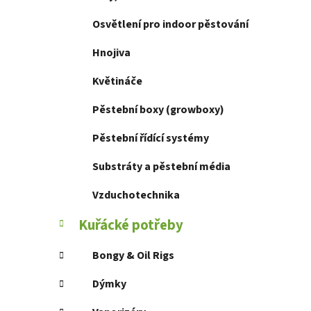
p
Osvětlení pro indoor pěstování
a
n
Hnojiva
e
Květináče
l
Pěstební boxy (growboxy)
Pěstební řídící systémy
Substráty a pěstební média
Vzduchotechnika
Kuřácké potřeby
Bongy & Oil Rigs
Dýmky