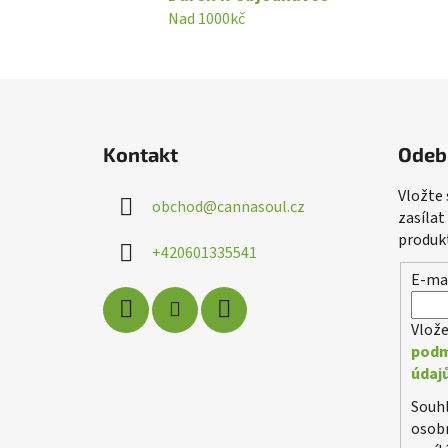
Nad 1000kč
Z
á
Kontakt
Odeb
p
a
Vložte
obchod
@
cannasoul.cz
t
zasílat
í
produk
+420601335541
E-ma
Vlože
podm
údaj
Souh
osobn