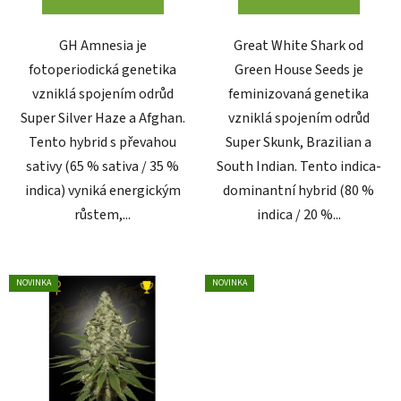
GH Amnesia je
Great White Shark od
fotoperiodická genetika
Green House Seeds je
vzniklá spojením odrůd
feminizovaná genetika
Super Silver Haze a Afghan.
vzniklá spojením odrůd
Tento hybrid s převahou
Super Skunk, Brazilian a
sativy (65 % sativa / 35 %
South Indian. Tento indica-
indica) vyniká energickým
dominantní hybrid (80 %
růstem,...
indica / 20 %...
NOVINKA
NOVINKA