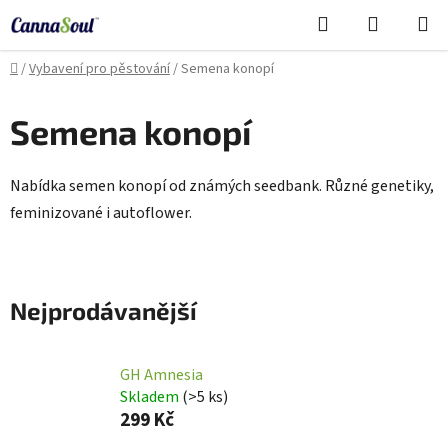
Přejít
Hledat
NÁKUPN
na
Cannasoul Asistent
KOŠÍK
obsah
Domů
/
Vybavení pro pěstování
/
Semena konopí
Semena konopí
Nabídka semen konopí od známých seedbank. Různé genetiky,
feminizované i autoflower.
Nejprodávanější
GH Amnesia
Skladem
(
>5 ks
)
299 Kč