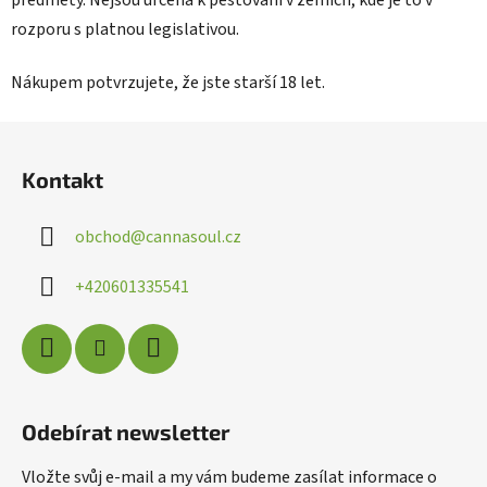
rozporu s platnou legislativou.
Nákupem potvrzujete, že jste starší 18 let.
Z
á
Kontakt
p
a
obchod
@
cannasoul.cz
t
í
+420601335541
Odebírat newsletter
Vložte svůj e-mail a my vám budeme zasílat informace o