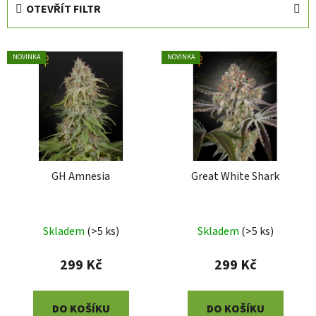
OTEVŘÍT FILTR
n
í
V
p
NOVINKA
NOVINKA
ý
r
p
o
i
d
s
u
p
k
r
t
GH Amnesia
Great White Shark
o
ů
d
u
Skladem
(
>5 ks
)
Skladem
(
>5 ks
)
k
t
299 Kč
299 Kč
ů
DO KOŠÍKU
DO KOŠÍKU