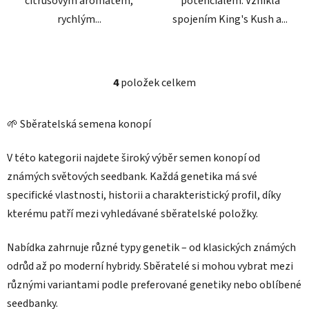
citrusovým aromatem,
potenciálem. Vznikla
rychlým...
spojením King's Kush a...
4
položek celkem
O
v
l
🌱 Sběratelská semena konopí
á
d
V této kategorii najdete široký výběr semen konopí od
a
známých světových seedbank. Každá genetika má své
c
specifické vlastnosti, historii a charakteristický profil, díky
í
p
kterému patří mezi vyhledávané sběratelské položky.
r
v
Nabídka zahrnuje různé typy genetik – od klasických známých
k
odrůd až po moderní hybridy. Sběratelé si mohou vybrat mezi
y
různými variantami podle preferované genetiky nebo oblíbené
v
ý
seedbanky.