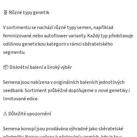
p
i
🧬 Různé typy genetik
s
u
V sortimentu se nachází různé typy semen, například
feminizované nebo autoflower varianty. Každý typ představuje
odlišnou genetickou kategorii v rámci sběratelského
segmentu.
📦 Diskrétní balení a široký výběr
Semena jsou nabízena v originálních baleních jednotlivých
seedbank. Sortiment průběžně doplňujeme o nové genetiky i
limitované edice.
Poslat
⚠ Důležité upozornění
Powered by chaterimo
Semena konopí jsou prodávána výhradně jako sběratelské
předměty. Nejsou určena k pěstování v zemích, kde je to v