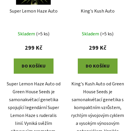
Super Lemon Haze Auto
King's Kush Auto
Skladem
(
>5 ks
)
Skladem
(
>5 ks
)
299 Kč
299 Kč
DO KOŠÍKU
DO KOŠÍKU
Super Lemon Haze Auto od
King's Kush Auto od Green
Green House Seeds je
House Seeds je
samonakvétací genetika
samonakvétací genetika s
spojující legendární Super
kompaktním vzrůstem,
Lemon Haze s ruderalis
rychlým vývojovým cyklem
linií. Vyniká svěžím
a vysokým výnosovým