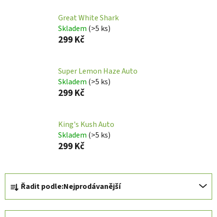
Great White Shark
Skladem
(
>5 ks
)
299 Kč
Super Lemon Haze Auto
Skladem
(
>5 ks
)
299 Kč
King's Kush Auto
Skladem
(
>5 ks
)
299 Kč
Ř
Řadit podle:
Nejprodávanější
a
z
e