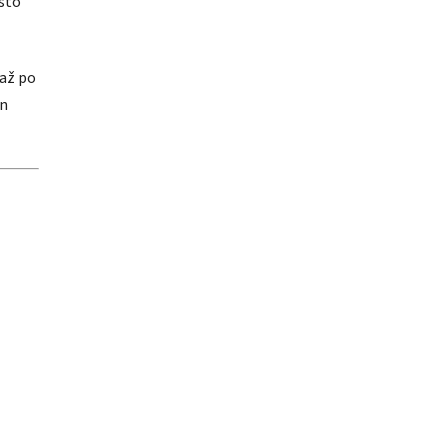
sto
 až po
en