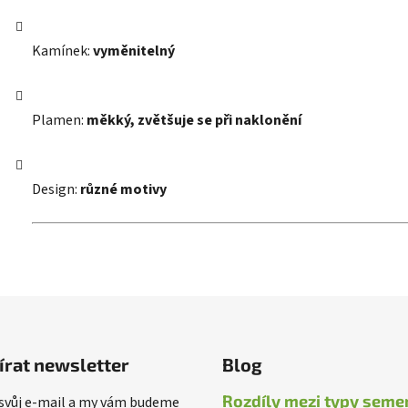
Kamínek:
vyměnitelný
Plamen:
měkký, zvětšuje se při naklonění
Design:
různé motivy
írat newsletter
Blog
Rozdíly mezi typy seme
 svůj e-mail a my vám budeme