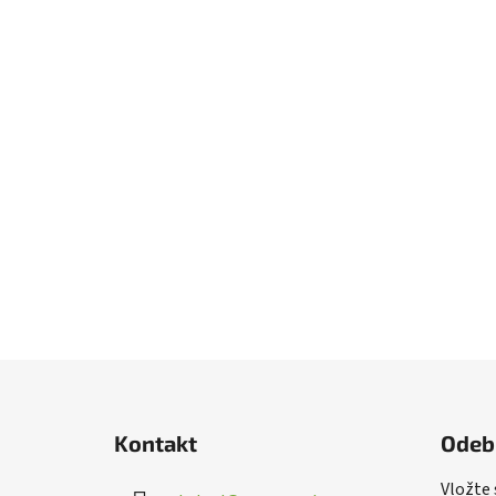
Z
á
Kontakt
Odeb
p
a
Vložte