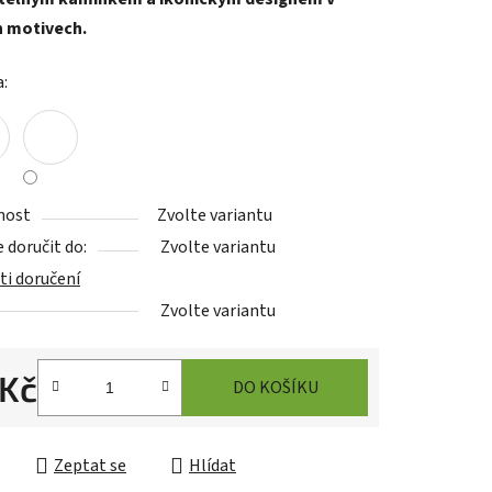
h motivech.
a:
ek.
nost
Zvolte variantu
doručit do:
Zvolte variantu
i doručení
Zvolte variantu
 Kč
DO KOŠÍKU
cena:
asoul Asistent
Zeptat se
Hlídat