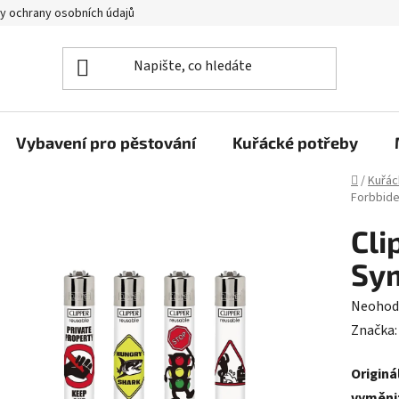
y ochrany osobních údajů
Vybavení pro pěstování
Kuřácké potřeby
Domů
/
Kuřác
Forbbid
Cli
Sy
Průměr
Neohod
hodnoc
Značka
produk
Originá
je
vyměni