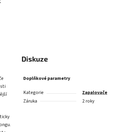
t
Diskuze
če
Doplňkové parametry
sti
Kategorie
Zapalovače
ější
Záruka
2 roky
ticky
bongu.