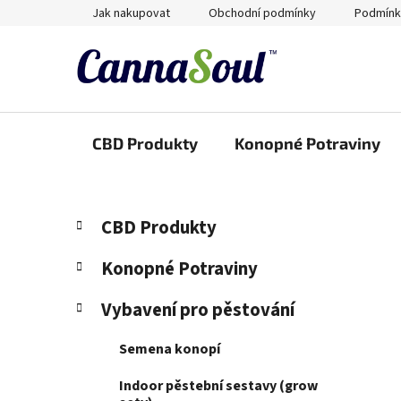
Přejít
Jak nakupovat
Obchodní podmínky
Podmínk
na
obsah
CBD Produkty
Konopné Potraviny
P
K
Přeskočit
CBD Produkty
a
kategorie
o
t
s
Konopné Potraviny
e
t
g
Vybavení pro pěstování
r
o
a
r
Semena konopí
i
n
e
n
Indoor pěstební sestavy (grow