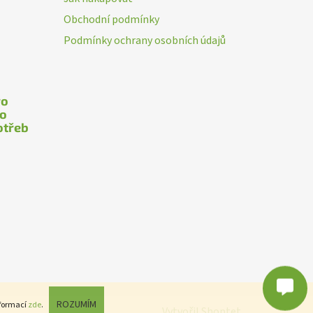
Obchodní podmínky
Podmínky ochrany osobních údajů
ro
ho
otřeb
Poslat
Powered by chaterimo
ROZUMÍM
nformací
zde
.
Vytvořil Shoptet