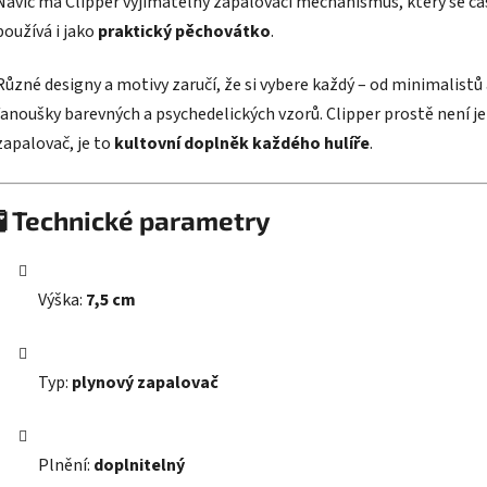
Navíc má Clipper vyjímatelný zapalovací mechanismus, který se ča
používá i jako
praktický pěchovátko
.
Různé designy a motivy zaručí, že si vybere každý – od minimalistů
fanoušky barevných a psychedelických vzorů. Clipper prostě není j
zapalovač, je to
kultovní doplněk každého hulíře
.
🧪
Technické parametry
Výška:
7,5 cm
Typ:
plynový zapalovač
Plnění:
doplnitelný