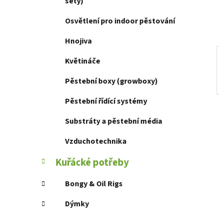
í
sety)
p
Osvětlení pro indoor pěstování
a
n
Hnojiva
e
Květináče
l
Pěstební boxy (growboxy)
Pěstební řídící systémy
Substráty a pěstební média
Vzduchotechnika
Kuřácké potřeby
Bongy & Oil Rigs
Dýmky