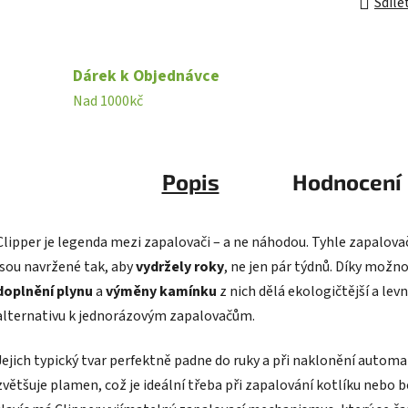
Sdíle
Dárek k Objednávce
Nad 1000kč
Popis
Hodnocení
Clipper je legenda mezi zapalovači – a ne náhodou. Tyhle zapalova
jsou navržené tak, aby
vydržely roky
, ne jen pár týdnů. Díky možno
doplnění plynu
a
výměny kamínku
z nich dělá ekologičtější a levn
alternativu k jednorázovým zapalovačům.
Jejich typický tvar perfektně padne do ruky a při naklonění automa
zvětšuje plamen, což je ideální třeba při zapalování kotlíku nebo 