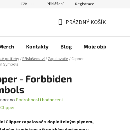
CZK
Přihlášení
Registrace
PRÁZDNÝ KOŠÍK
NÁKUPNÍ
KOŠÍK
Merch
Kontakty
Blog
Moje objednávka
ké potřeby
/
Příslušenství
/
Zapalovače
/
Clipper -
en Symbols
pper - Forbbiden
mbols
né
noceno
Podrobnosti hodnocení
ení
:
Clipper
tu
lní Clipper zapalovač s doplnitelným plynem,
telným kamínkem a ikonickým designem v