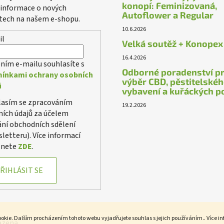
konopí: Feminizovaná,
 informace o nových
Autoflower a Regular
tech na našem e-shopu.
10.6.2026
il
Velká soutěž + Konopex
16.4.2026
ním e-mailu souhlasíte s
Odborné poradenství p
ínkami ochrany osobních
výběr CBD, pěstitelské
ů
vybavení a kuřáckých p
lasím se zpracováním
19.2.2026
ích údajů za účelem
ání obchodních sdělení
letteru). Více informací
znete
ZDE
.
ŘIHLÁSIT SE
okie. Dalším procházením tohoto webu vyjadřujete souhlas s jejich používáním.. Více i
azena.