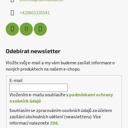
t
í
+420601335541
Odebírat newsletter
Vložte svůj e-mail a my vám budeme zasílat informace o
nových produktech na našem e-shopu.
E-mail
Poslat
Powered by chaterimo
Vložením e-mailu souhlasíte s
podmínkami ochrany
osobních údajů
Souhlasím se zpracováním osobních údajů za účelem
zasílání obchodních sdělení (newsletteru). Více
informací naleznete
ZDE
.