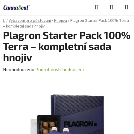
Přejít
Hledat
NÁKUPN
na
Cannasoul Asistent
KOŠÍK
obsah
Domů
/
Vybavení pro pěstování
/
Hnojiva
/
Plagron Starter Pack 100% Terra
– kompletní sada hnojiv
Plagron Starter Pack 100%
Terra – kompletní sada
hnojiv
Průměrné
Neohodnoceno
Podrobnosti hodnocení
hodnocení
produktu
je
0,0
z
5
hvězdiček.