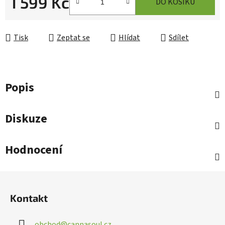
1 599 Kč
DO KOŠÍKU
Měrná cena:
Tisk
Zeptat se
Hlídat
Sdílet
Popis
Diskuze
Hodnocení
Z
á
Kontakt
p
a
obchod
@
cannasoul.cz