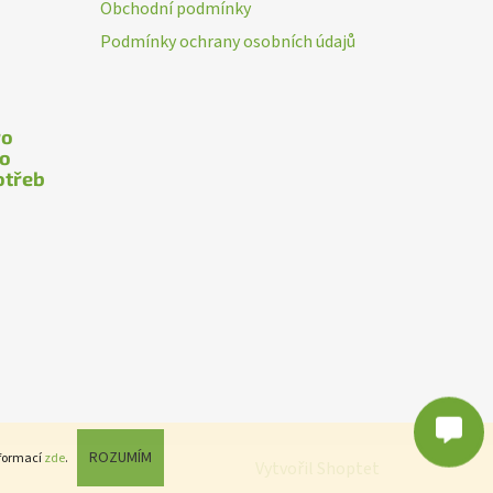
Obchodní podmínky
Podmínky ochrany osobních údajů
ro
ho
otřeb
Poslat
Powered by chaterimo
ROZUMÍM
nformací
zde
.
Vytvořil Shoptet