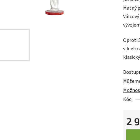
0,0
Matný p
z
Válcový
5
vývojem
hvězdič
Oproti 
siluetu 
klasický
Dostup
Cann
Můžeme 
Možnost
Kód:
2 
Měrná 