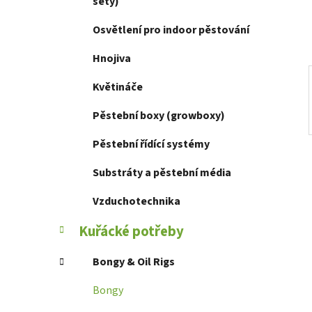
í
sety)
p
Osvětlení pro indoor pěstování
a
n
Hnojiva
e
Květináče
l
Pěstební boxy (growboxy)
Pěstební řídící systémy
Substráty a pěstební média
Vzduchotechnika
Kuřácké potřeby
Bongy & Oil Rigs
Bongy