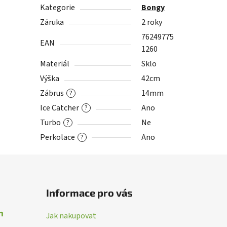
Kategorie
Bongy
Záruka
2 roky
76249775
EAN
1260
Materiál
Sklo
Výška
42cm
Zábrus
14mm
?
Ice Catcher
Ano
?
Turbo
Ne
?
Perkolace
Ano
?
Informace pro vás
n
Jak nakupovat