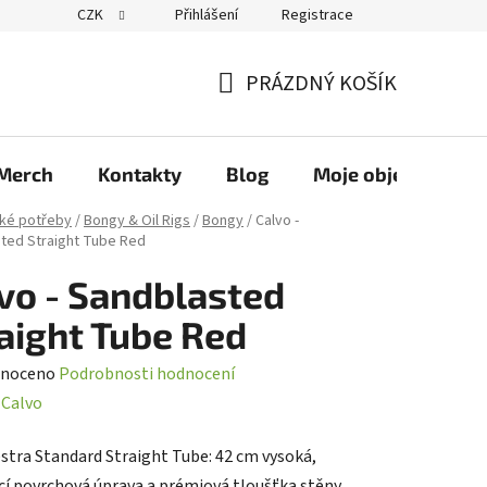
CZK
Přihlášení
Registrace
PRÁZDNÝ KOŠÍK
NÁKUPNÍ
KOŠÍK
Merch
Kontakty
Blog
Moje objednávka
ké potřeby
/
Bongy & Oil Rigs
/
Bongy
/
Calvo -
ted Straight Tube Red
vo - Sandblasted
aight Tube Red
né
noceno
Podrobnosti hodnocení
ení
:
Calvo
tu
estra Standard Straight Tube: 42 cm vysoká,
cí povrchová úprava a prémiová tloušťka stěny.