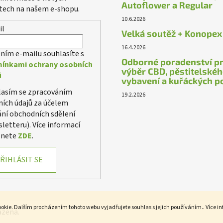
Autoflower a Regular
tech na našem e-shopu.
10.6.2026
il
Velká soutěž + Konopex
16.4.2026
ním e-mailu souhlasíte s
Odborné poradenství p
ínkami ochrany osobních
výběr CBD, pěstitelské
ů
vybavení a kuřáckých p
lasím se zpracováním
19.2.2026
ích údajů za účelem
ání obchodních sdělení
letteru). Více informací
znete
ZDE
.
ŘIHLÁSIT SE
okie. Dalším procházením tohoto webu vyjadřujete souhlas s jejich používáním.. Více i
azena.