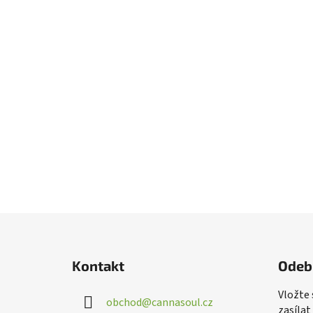
Z
á
Kontakt
Odeb
p
a
Vložte
obchod
@
cannasoul.cz
t
zasílat