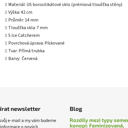
Materiál: US borosilikátové sklo (prémiová tloušťka stěny)
Výška: 42 cm
Průměr: 14 mm
Tloušťka skla: 7 mm
S Ice Catcherem
Povrchová úprava: Pískované
Tvar: Přímá trubka
Barvy: Červená
írat newsletter
Blog
Rozdíly mezi typy seme
 svůj e-mail a my vám budeme
konopí: Feminizovaná,
 informace o nových