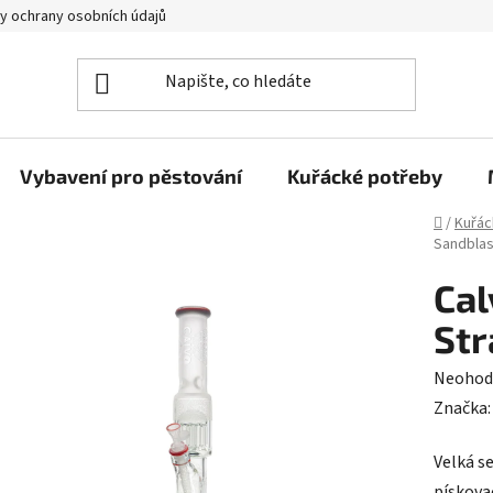
y ochrany osobních údajů
Vybavení pro pěstování
Kuřácké potřeby
Domů
/
Kuřác
Sandblas
Cal
Str
Průměr
Neohod
hodnoc
Značka
produk
Velká s
je
pískova