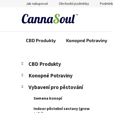
Přejít
Jak nakupovat
Obchodní podmínky
Podmínk
na
obsah
CBD Produkty
Konopné Potraviny
P
K
Přeskočit
CBD Produkty
a
kategorie
o
t
s
Konopné Potraviny
e
t
g
Vybavení pro pěstování
r
o
a
r
Semena konopí
i
n
e
n
Indoor pěstební sestavy (grow