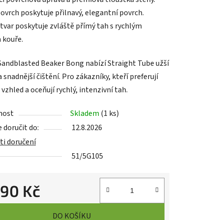
ovrch poskytuje přilnavý, elegantní povrch.
 tvar poskytuje zvláště přímý tah s rychlým
 kouře.
ek.
Sandblasted Beaker Bong nabízí Straight Tube užší
a snadnější čištění. Pro zákazníky, kteří preferují
 vzhled a oceňují rychlý, intenzivní tah.
nost
Skladem
(
1 ks
)
asoul Asistent
doručit do:
12.8.2026
i doručení
51/5G105
990 Kč
cena:
DO KOŠÍKU