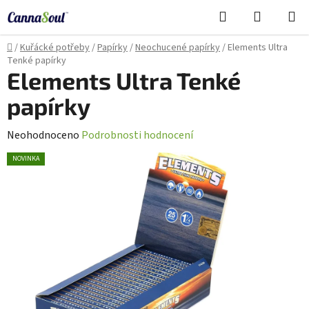
Přejít
Hledat
NÁKUPN
na
Cannasoul Asistent
KOŠÍK
obsah
Domů
/
Kuřácké potřeby
/
Papírky
/
Neochucené papírky
/
Elements Ultra
Tenké papírky
Elements Ultra Tenké
papírky
Průměrné
Neohodnoceno
Podrobnosti hodnocení
hodnocení
NOVINKA
produktu
je
0,0
z
5
hvězdiček.