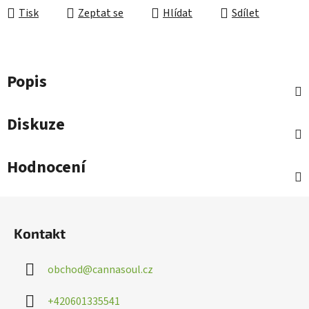
Tisk
Zeptat se
Hlídat
Sdílet
Popis
Diskuze
Hodnocení
Z
á
Kontakt
p
a
obchod
@
cannasoul.cz
t
í
+420601335541