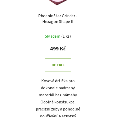
Phoenix Star Grinder -
Hexagon Shape II
Skladem
(
1 ks
)
499 Kč
DETAIL
Kovová drtička pro
dokonale nadrcený
materiál bez námahy.
Odolná konstrukce,
precizní zuby a pohodlné
používání. Nezbytný