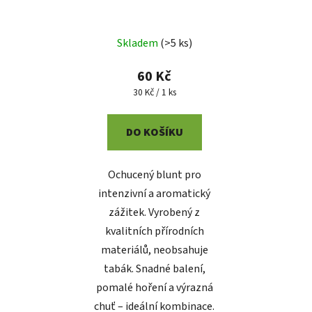
Skladem
(
>5 ks
)
60 Kč
Měrná
30 Kč / 1 ks
cena:
DO KOŠÍKU
Ochucený blunt pro
intenzivní a aromatický
zážitek. Vyrobený z
kvalitních přírodních
materiálů, neobsahuje
tabák. Snadné balení,
pomalé hoření a výrazná
chuť – ideální kombinace.
Poslat