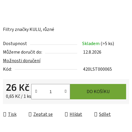
Filtry značky KULU, různé
Dostupnost
Skladem
(
>5 ks
)
Můžeme doručit do:
12.8.2026
Možnosti doručení
Kód:
420LST000065
26 Kč
DO KOŠÍKU
Měrná cena:
0,65 Kč / 1 ks
Tisk
Zeptat se
Hlídat
Sdílet