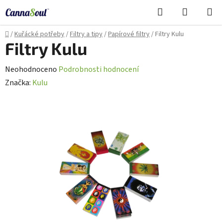
Přejít
Hledat
NÁKUPN
na
Cannasoul Asistent
KOŠÍK
obsah
Domů
/
Kuřácké potřeby
/
Filtry a tipy
/
Papírové filtry
/
Filtry Kulu
Filtry Kulu
Průměrné
Neohodnoceno
Podrobnosti hodnocení
hodnocení
Značka:
Kulu
produktu
je
0,0
z
5
hvězdiček.