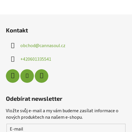
Powered by chaterimo
Z
á
Kontakt
p
a
obchod
@
cannasoul.cz
t
í
+420601335541
Odebírat newsletter
Vložte svůj e-mail a my vám budeme zasílat informace o
nových produktech na našem e-shopu.
E-mail