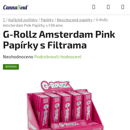
Přejít
Hledat
NÁKUPN
na
Cannasoul Asistent
KOŠÍK
obsah
Domů
/
Kuřácké potřeby
/
Papírky
/
Neochucené papírky
/
G-Rollz
Amsterdam Pink Papírky s Filtrama
G-Rollz Amsterdam Pink
Papírky s Filtrama
Průměrné
Neohodnoceno
Podrobnosti hodnocení
hodnocení
NOVINKA
produktu
je
0,0
z
5
hvězdiček.