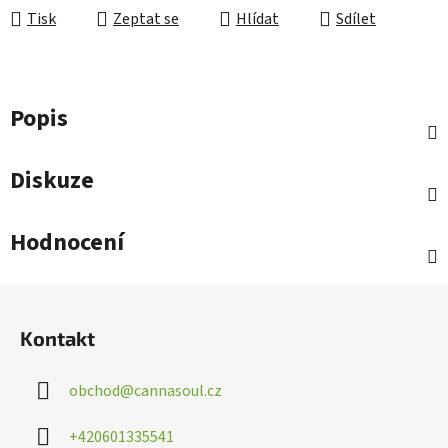
Tisk
Zeptat se
Hlídat
Sdílet
Popis
Diskuze
Hodnocení
Z
á
Kontakt
p
a
obchod
@
cannasoul.cz
t
í
+420601335541