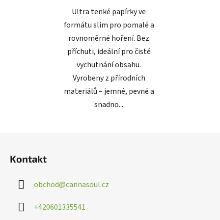
Ultra tenké papírky ve
formátu slim pro pomalé a
rovnoměrné hoření. Bez
příchuti, ideální pro čisté
vychutnání obsahu.
Poslat
Vyrobeny z přírodních
Powered by chaterimo
materiálů – jemné, pevné a
snadno...
Z
á
Kontakt
p
a
obchod
@
cannasoul.cz
t
í
+420601335541