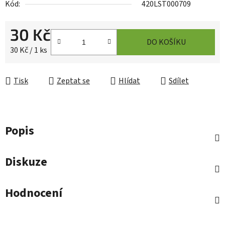
Kód:
420LST000709
30 Kč
DO KOŠÍKU
Měrná cena:
30 Kč / 1 ks
Tisk
Zeptat se
Hlídat
Sdílet
Popis
Diskuze
Hodnocení