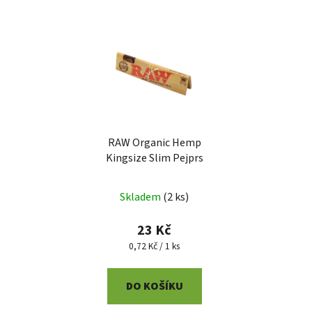
RAW Organic Hemp
Kingsize Slim Pejprs
Skladem
(
2 ks
)
23 Kč
Měrná
0,72 Kč / 1 ks
cena:
DO KOŠÍKU