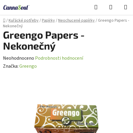
Přejít
Hledat
NÁKUPN
na
Cannasoul Asistent
KOŠÍK
obsah
Domů
/
Kuřácké potřeby
/
Papírky
/
Neochucené papírky
/
Greengo Papers -
Nekonečný
Greengo Papers -
Nekonečný
Průměrné
Neohodnoceno
Podrobnosti hodnocení
hodnocení
Značka:
Greengo
produktu
je
0,0
z
5
hvězdiček.