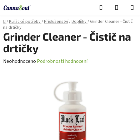
Přejít
Hledat
NÁKUPN
na
Cannasoul Asistent
KOŠÍK
obsah
Domů
/
Kuřácké potřeby
/
Příslušenství
/
Doplňky
/
Grinder Cleaner - Čistič
na drtičky
Grinder Cleaner - Čistič na
drtičky
Průměrné
Neohodnoceno
Podrobnosti hodnocení
hodnocení
produktu
je
0,0
z
5
hvězdiček.