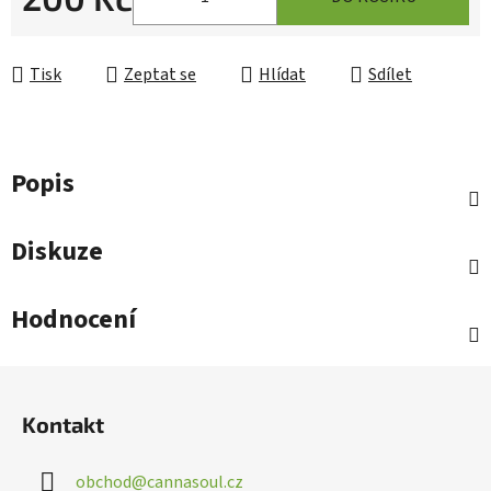
Měrná cena:
Tisk
Zeptat se
Hlídat
Sdílet
Popis
Diskuze
Hodnocení
Z
á
Kontakt
p
a
obchod
@
cannasoul.cz