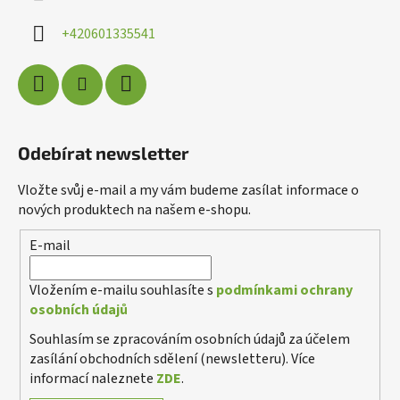
t
í
+420601335541
Odebírat newsletter
Vložte svůj e-mail a my vám budeme zasílat informace o
nových produktech na našem e-shopu.
E-mail
Poslat
Powered by chaterimo
Vložením e-mailu souhlasíte s
podmínkami ochrany
osobních údajů
Souhlasím se zpracováním osobních údajů za účelem
zasílání obchodních sdělení (newsletteru). Více
informací naleznete
ZDE
.