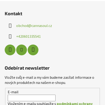
Z
á
Kontakt
p
a
obchod
@
cannasoul.cz
t
í
+420601335541
Odebírat newsletter
Vložte svůj e-mail a my vám budeme zasílat informace o
nových produktech na našem e-shopu.
Poslat
E-mail
Powered by chaterimo
Vložením e-mailu souhlasíte s
podmínkami ochrany