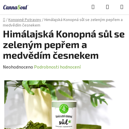
Přejít
Hledat
NÁKUPN
na
Cannasoul Asistent
KOŠÍK
obsah
Domů
/
Konopné Potraviny
/
Himálajská Konopná sůl se zeleným pepřem a
medvědím česnekem
Himálajská Konopná sůl se
zeleným pepřem a
medvědím česnekem
Průměrné
Neohodnoceno
Podrobnosti hodnocení
hodnocení
produktu
je
0,0
z
5
hvězdiček.