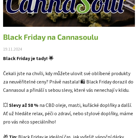
Black Friday na Cannasoulu
19.11.2024
Black Friday je tady! 🌟
Čekali jste na chvíli, kdy můžete ulovit své oblíbené produkty
za neuvěřitelné ceny? Právě nastala! 🛍️ Black Friday dorazil do
Cannasoul a přináší s sebou slevy, které vás nenechají v klidu.
💥
Slevy až 58 %
na CBD oleje, masti, kuřácké doplňky a další.
Ať už hledáte relax, péči o zdraví, nebo stylové doplňky, máme
pro vás něco speciálního!
🎁
Tip:
Black Friday je ideální čas, jak vyřešit vánoční dárky.