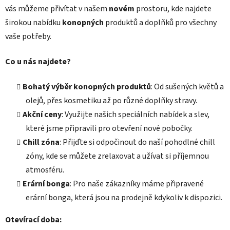
vás můžeme přivítat v našem
novém
prostoru, kde najdete
širokou nabídku
konopných
produktů a doplňků pro všechny
vaše potřeby.
Co u nás najdete?
Bohatý výběr konopných produktů
: Od sušených květů a
olejů, přes kosmetiku až po různé doplňky stravy.
Akční ceny
: Využijte našich speciálních nabídek a slev,
které jsme připravili pro otevření nové pobočky.
Chill zóna
: Přijďte si odpočinout do naší pohodlné chill
zóny, kde se můžete zrelaxovat a užívat si příjemnou
atmosféru.
Erární bonga
: Pro naše zákazníky máme připravené
erární bonga, která jsou na prodejně kdykoliv k dispozici.
Otevírací doba: