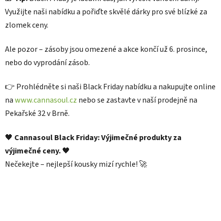
Využijte naši nabídku a pořiďte skvělé dárky pro své blízké za
zlomek ceny.
Ale pozor – zásoby jsou omezené a akce končí už 6. prosince,
nebo do vyprodání zásob.
👉 Prohlédněte si naši Black Friday nabídku a nakupujte online
na
www
.cannasoul
.cz
nebo se zastavte v naší prodejně na
Pekařské 32 v Brně.
🖤
Cannasoul Black Friday: Výjimečné produkty za
výjimečné ceny.
🖤
Nečekejte – nejlepší kousky mizí rychle! 🚀