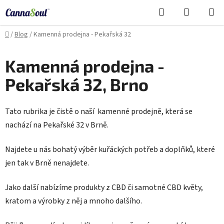
Přejít
Hledat
NÁKUPN
na
Cannasoul Asistent
KOŠÍK
obsah
Domů
/
Blog
/
Kamenná prodejna - Pekařská 32
Kamenná prodejna -
Pekařská 32, Brno
Tato rubrika je čistě o naší kamenné prodejně, která se
nachází na Pekařské 32 v Brně.
Najdete u nás bohatý výběr kuřáckých potřeb a doplňků, které
jen tak v Brně nenajdete.
Jako další nabízíme produkty z CBD či samotné CBD květy,
kratom a výrobky z něj a mnoho dalšího.