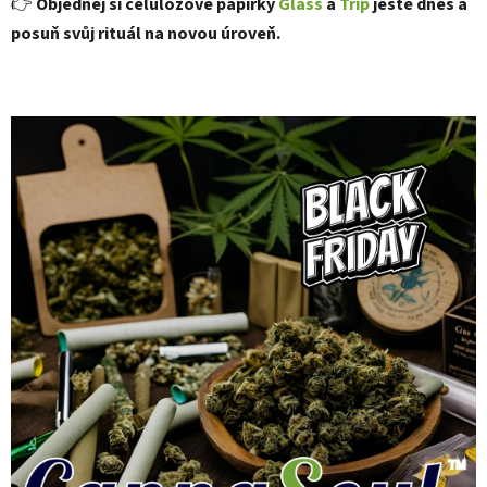
👉
Objednej si celulózové papírky
Glass
a
Trip
ještě dnes a
posuň svůj rituál na novou úroveň.