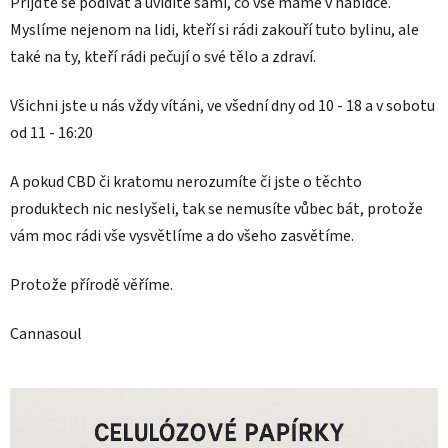
Přijďte se podívat a uvidíte sami, co vše máme v nabídce.
Myslíme nejenom na lidi, kteří si rádi zakouří tuto bylinu, ale
také na ty, kteří rádi pečují o své tělo a zdraví.
Všichni jste u nás vždy vítáni, ve všední dny od 10 - 18 a v sobotu
od 11 - 16:20
A pokud CBD či kratomu nerozumíte či jste o těchto
produktech nic neslyšeli, tak se nemusíte vůbec bát, protože
vám moc rádi vše vysvětlíme a do všeho zasvětíme.
Protože přírodě věříme.
Cannasoul
V
ý
p