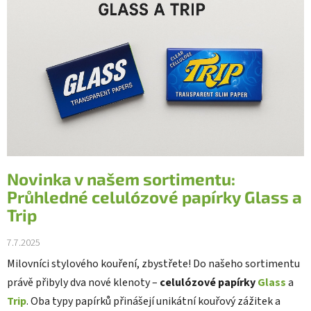
i
s
č
l
á
n
k
ů
Novinka v našem sortimentu:
Průhledné celulózové papírky Glass a
Trip
7.7.2025
Milovníci stylového kouření, zbystřete! Do našeho sortimentu
právě přibyly dva nové klenoty –
celulózové papírky
Glass
a
Trip
. Oba typy papírků přinášejí unikátní kouřový zážitek a