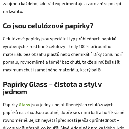
zaujmou každého, kdo rád experimentuje a zároveň si potrpí
na kvalitu.
Co jsou celulózové papírky?
Celulózové papírky jsou speciální typ průhledných papírků
vyrobených z rostlinné celulózy – tedy 100% přírodního
materiálu bez obsahu plastů nebo chemikálií. Díky tomu hoří
pomalu, rovnoměrně a téměř bez chuti, takže si můžeš užít
maximum chuti samotného materiálu, který balíš.
Papírky
Glass
– čistota a styl v
jednom
Papírky
Glass
jsou jedny z nejoblíbenějších celulózových
papírků na trhu. Jsou odolné, dobře se s nimi balí a hoří krásně
rovnoměrně. Jejich největší předností je však průhlednost –
díky ní vidíš přesně, co kouříš. Skvělý doplněk pro každého, kdo