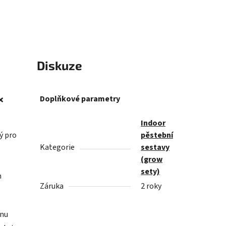
Diskuze
×
Doplňkové parametry
Indoor
ý pro
pěstební
Kategorie
sestavy
(grow
sety)
m
Záruka
2 roky
onu