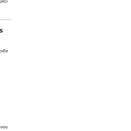
ukci
asoul Asistent
s
odle
ovou