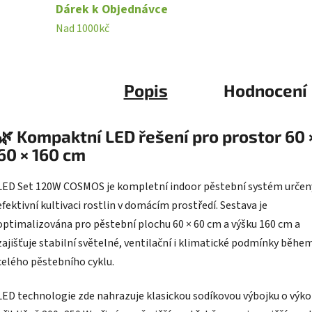
Dárek k Objednávce
Nad 1000kč
Popis
Hodnocení
🌿 Kompaktní LED řešení pro prostor 60 
60 × 160 cm
LED Set 120W COSMOS je kompletní indoor pěstební systém určen
efektivní kultivaci rostlin v domácím prostředí. Sestava je
optimalizována pro pěstební plochu 60 × 60 cm a výšku 160 cm a
zajišťuje stabilní světelné, ventilační i klimatické podmínky běhe
celého pěstebního cyklu.
LED technologie zde nahrazuje klasickou sodíkovou výbojku o výk