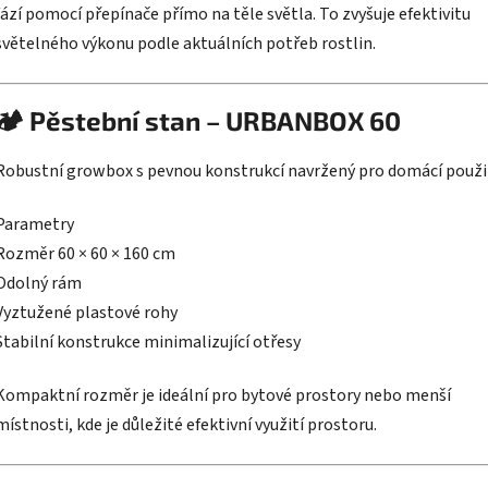
fází pomocí přepínače přímo na těle světla. To zvyšuje efektivitu
světelného výkonu podle aktuálních potřeb rostlin.
🏕 Pěstební stan – URBANBOX 60
Robustní growbox s pevnou konstrukcí navržený pro domácí použit
Parametry
Rozměr 60 × 60 × 160 cm
Odolný rám
Vyztužené plastové rohy
Stabilní konstrukce minimalizující otřesy
Kompaktní rozměr je ideální pro bytové prostory nebo menší
místnosti, kde je důležité efektivní využití prostoru.