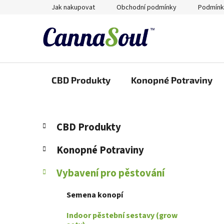
Přejít
Jak nakupovat
Obchodní podmínky
Podmínk
na
obsah
CBD Produkty
Konopné Potraviny
P
K
Přeskočit
CBD Produkty
a
kategorie
o
t
s
Konopné Potraviny
e
t
g
Vybavení pro pěstování
r
o
a
r
Semena konopí
i
n
e
n
Indoor pěstební sestavy (grow