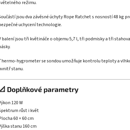
světelného režimu.
Součástí jsou dva závěsné úchyty Rope Ratchet s nosností 48 kg pr
bezpečné uchycení technologie.
V balení jsou tři květináče o objemu 5,7 l, tři podmisky a tři stahova
pásky.
Thermo-hygrometer se sondou umožňuje kontrolu teploty a vlhk
uvnitř stanu.
📐 Doplňkové parametry
Výkon 120 W
Spektrum růst i květ
Plocha 60 × 60 cm
Výška stanu 160 cm