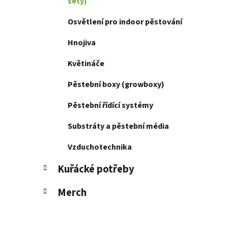
í
sety)
p
Osvětlení pro indoor pěstování
a
n
Hnojiva
e
Květináče
l
Pěstební boxy (growboxy)
Pěstební řídící systémy
Substráty a pěstební média
Vzduchotechnika
Kuřácké potřeby
Merch