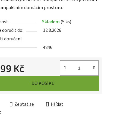
kompaktním domácím prostoru.
nost
Skladem
(
5 ks
)
ek.
doručit do:
12.8.2026
i doručení
4846
999 Kč
cena:
DO KOŠÍKU
Zeptat se
Hlídat
t