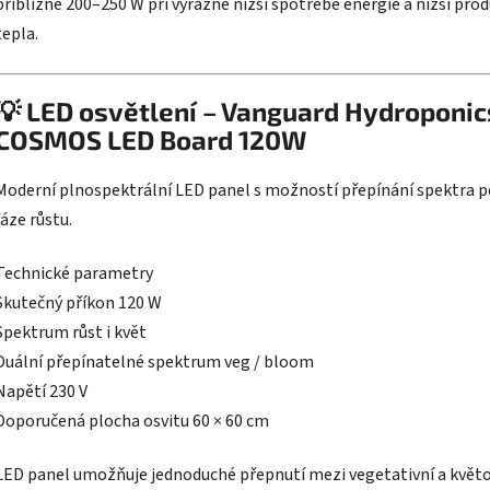
přibližně 200–250 W při výrazně nižší spotřebě energie a nižší prod
Cann
tepla.
💡 LED osvětlení – Vanguard Hydroponic
COSMOS LED Board 120W
Moderní plnospektrální LED panel s možností přepínání spektra p
fáze růstu.
Technické parametry
Skutečný příkon 120 W
Spektrum růst i květ
Duální přepínatelné spektrum veg / bloom
Napětí 230 V
Doporučená plocha osvitu 60 × 60 cm
LED panel umožňuje jednoduché přepnutí mezi vegetativní a květ