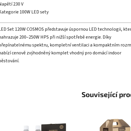
Napětí 230 V
Kategorie 100W LED sety
LED Set 120W COSMOS představuje úspornou LED technologii, kte
nahrazuje 200–250W HPS při nižší spotřebě energie. Díky
přepínatelnému spektru, kompletní ventilaci a kompaktním roz
nabízí cenově zvýhodněný komplet vhodný pro domácí indoor
pěstování.
Související pr