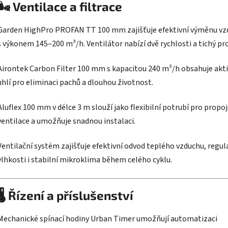
🌬 Ventilace a filtrace
Garden HighPro PROFAN TT 100 mm zajišťuje efektivní výměnu vz
s výkonem 145–200 m³/h. Ventilátor nabízí dvě rychlosti a tichý pr
Airontek Carbon Filter 100 mm s kapacitou 240 m³/h obsahuje akti
uhlí pro eliminaci pachů a dlouhou životnost.
Aluflex 100 mm v délce 3 m slouží jako flexibilní potrubí pro propo
ventilace a umožňuje snadnou instalaci.
Ventilační systém zajišťuje efektivní odvod teplého vzduchu, regul
vlhkosti i stabilní mikroklima během celého cyklu.
🌡 Řízení a příslušenství
Mechanické spínací hodiny Urban Timer umožňují automatizaci