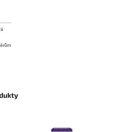
rá
měrům
odukty