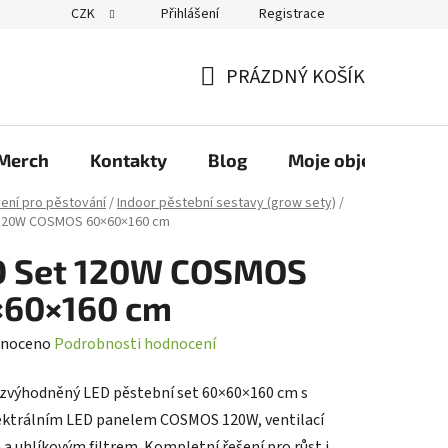
CZK
Přihlášení
Registrace
PRÁZDNÝ KOŠÍK
NÁKUPNÍ
KOŠÍK
Merch
Kontakty
Blog
Moje objednávka
ení pro pěstování
/
Indoor pěstební sestavy (grow sety)
/
 120W COSMOS 60×60×160 cm
D Set 120W COSMOS
×60×160 cm
né
noceno
Podrobnosti hodnocení
ení
zvýhodněný LED pěstební set 60×60×160 cm s
tu
ktrálním LED panelem COSMOS 120W, ventilací
a uhlíkovým filtrem. Kompletní řešení pro růst i