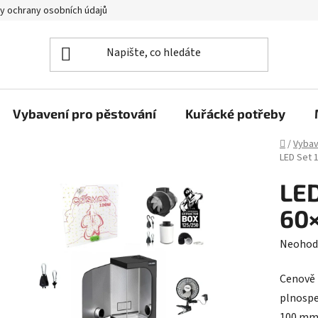
y ochrany osobních údajů
Vybavení pro pěstování
Kuřácké potřeby
Domů
/
Vybav
LED Set
LE
60
Průměr
Neohod
hodnoc
Cenově 
produk
plnospe
je
100 mm 