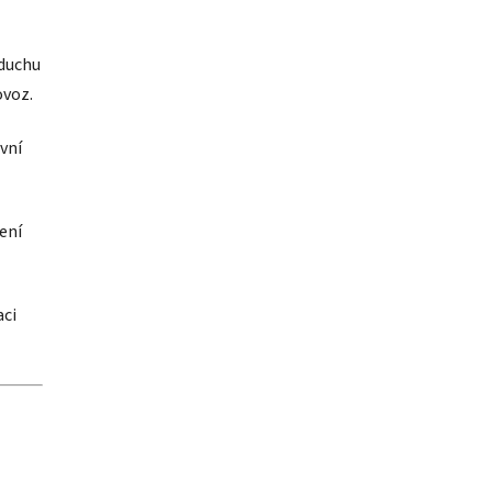
duchu
ovoz.
vní
jení
aci