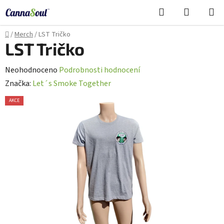
Přejít
Hledat
NÁKUPN
na
Cannasoul Asistent
KOŠÍK
obsah
Domů
/
Merch
/
LST Tričko
LST Tričko
Průměrné
Neohodnoceno
Podrobnosti hodnocení
hodnocení
Značka:
Let´s Smoke Together
produktu
AKCE
je
BLACK FRIDAY
0,0
z
5
hvězdiček.