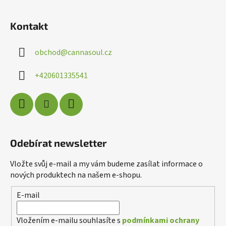
Z
á
Kontakt
p
a
obchod
@
cannasoul.cz
t
í
+420601335541
Odebírat newsletter
Vložte svůj e-mail a my vám budeme zasílat informace o
nových produktech na našem e-shopu.
Poslat
E-mail
Powered by chaterimo
Vložením e-mailu souhlasíte s
podmínkami ochrany