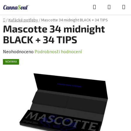
Přejít
Hledat
NÁKUPN
na
Cannasoul Asistent
KOŠÍK
obsah
Domů
/
Kuřácké potřeby
/
Mascotte 34 midnight BLACK + 34 TIPS
Mascotte 34 midnight
BLACK + 34 TIPS
Průměrné
Neohodnoceno
Podrobnosti hodnocení
hodnocení
NOVINKA
produktu
je
0,0
z
5
hvězdiček.