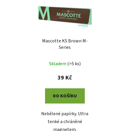
Mascotte KS Brown M-
Series
Skladem
(
>5 ks
)
39 Kč
DO KOŠÍKU
Nebělené papírky. Ultra
tenké a chráněné
magnetem.