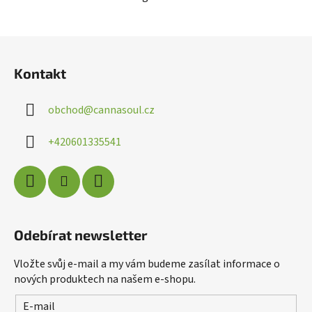
Z
á
Kontakt
p
a
obchod
@
cannasoul.cz
t
í
+420601335541
Poslat
Powered by chaterimo
Odebírat newsletter
Vložte svůj e-mail a my vám budeme zasílat informace o
nových produktech na našem e-shopu.
E-mail