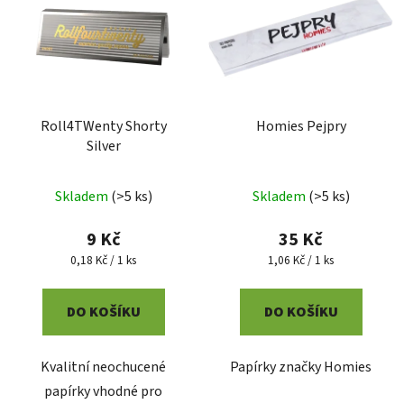
Roll4TWenty Shorty
Homies Pejpry
Silver
Skladem
(
>5 ks
)
Skladem
(
>5 ks
)
9 Kč
35 Kč
Měrná
Měrná
0,18 Kč / 1 ks
1,06 Kč / 1 ks
cena:
cena:
DO KOŠÍKU
DO KOŠÍKU
Kvalitní neochucené
Papírky značky Homies
papírky vhodné pro