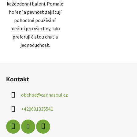
každodenní balení. Pomalé
hoření a pevnost zajišťují
pohodlné používání.
Ideální pro všechny, kdo
preferují čistou chuť a
jednoduchost.
Z
á
Kontakt
p
a
obchod
@
cannasoul.cz
t
í
+420601335541
Poslat
Powered by chaterimo