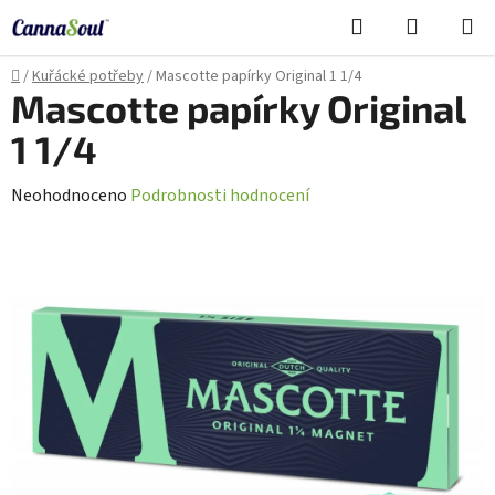
Přejít
Hledat
NÁKUPN
na
Cannasoul Asistent
KOŠÍK
obsah
Domů
/
Kuřácké potřeby
/
Mascotte papírky Original 1 1/4
Mascotte papírky Original
1 1/4
Průměrné
Neohodnoceno
Podrobnosti hodnocení
hodnocení
produktu
je
0,0
z
5
hvězdiček.