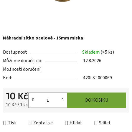
Náhradní sítko ocelové - 15mm miska
Dostupnost
Skladem
(
>5 ks
)
Můžeme doručit do:
12.8.2026
Možnosti doručení
Kód:
420LST000069
10 Kč
DO KOŠÍKU
Měrná cena:
10 Kč / 1 ks
Tisk
Zeptat se
Hlídat
Sdílet