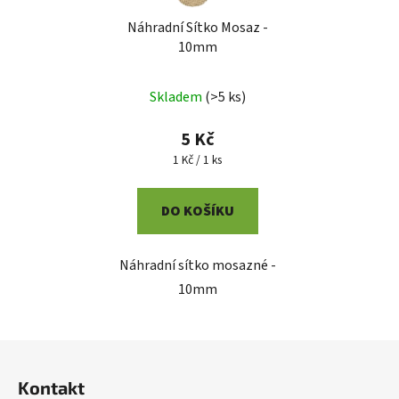
Náhradní Sítko Mosaz -
10mm
Skladem
(
>5 ks
)
5 Kč
Měrná
1 Kč / 1 ks
cena:
DO KOŠÍKU
Náhradní sítko mosazné -
10mm
Poslat
Z
Powered by chaterimo
á
Kontakt
p