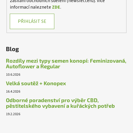
zasílání obchodních sdělení (newsletteru). Více
informací naleznete
ZDE
.
PŘIHLÁSIT SE
Blog
Rozdíly mezi typy semen konopí: Feminizovaná,
Autoflower a Regular
10.6.2026
Velká soutěž + Konopex
16.4.2026
Odborné poradenství pro výběr CBD,
pěstitelského vybavení a kuřáckých potřeb
19.2.2026