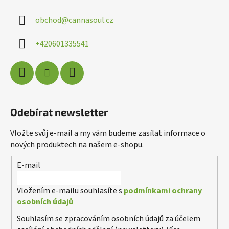
a
obchod
@
cannasoul.cz
t
í
+420601335541
Odebírat newsletter
Vložte svůj e-mail a my vám budeme zasílat informace o
nových produktech na našem e-shopu.
E-mail
Vložením e-mailu souhlasíte s
podmínkami ochrany
osobních údajů
Souhlasím se zpracováním osobních údajů za účelem