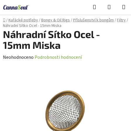
Přejít
Hledat
NÁKUPN
na
Cannasoul Asistent
KOŠÍK
obsah
Domů
/
Kuřácké potřeby
/
Bongy & Oil Rigs
/
Příslušenství k bongům
/
Filtry
/
Náhradní Sítko Ocel - 15mm Miska
Náhradní Sítko Ocel -
15mm Miska
Průměrné
Neohodnoceno
Podrobnosti hodnocení
hodnocení
produktu
je
0,0
z
5
hvězdiček.