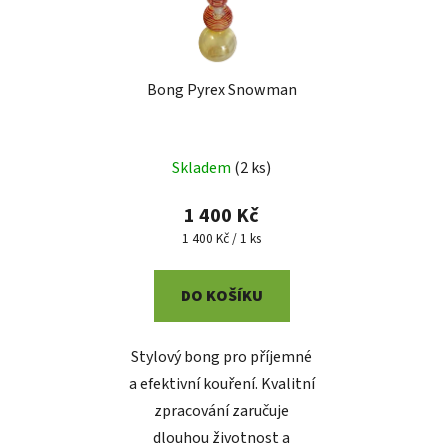
Bong Pyrex Snowman
Skladem
(
2 ks
)
1 400 Kč
Měrná
1 400 Kč / 1 ks
cena:
DO KOŠÍKU
Stylový bong pro příjemné
a efektivní kouření. Kvalitní
zpracování zaručuje
dlouhou životnost a