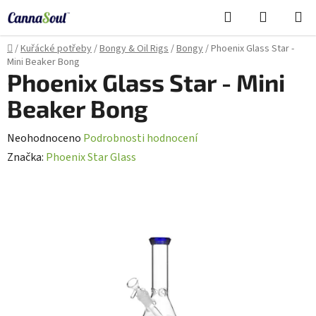
Přejít
Hledat
NÁKUPN
na
Cannasoul Asistent
KOŠÍK
obsah
Domů
/
Kuřácké potřeby
/
Bongy & Oil Rigs
/
Bongy
/
Phoenix Glass Star -
Mini Beaker Bong
Phoenix Glass Star - Mini
Beaker Bong
Průměrné
Neohodnoceno
Podrobnosti hodnocení
hodnocení
Značka:
Phoenix Star Glass
produktu
je
0,0
z
5
hvězdiček.