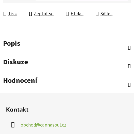
Měrná cena:
Tisk
Zeptat se
Hlídat
Sdílet
Popis
Diskuze
Hodnocení
Z
á
Kontakt
p
a
obchod
@
cannasoul.cz
t