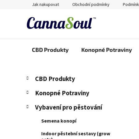
Přejít
Jak nakupovat
Obchodní podmínky
Podmínk
na
obsah
CBD Produkty
Konopné Potraviny
P
K
Přeskočit
CBD Produkty
a
kategorie
o
t
s
Konopné Potraviny
e
t
g
Vybavení pro pěstování
r
o
a
r
Semena konopí
i
n
e
n
Indoor pěstební sestavy (grow