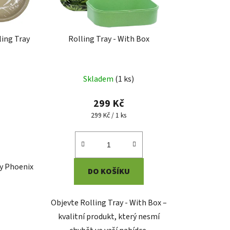
ling Tray
Rolling Tray - With Box
Skladem
(
1 ks
)
299 Kč
Měrná
299 Kč / 1 ks
cena:
ky Phoenix
DO KOŠÍKU
Objevte Rolling Tray - With Box –
kvalitní produkt, který nesmí