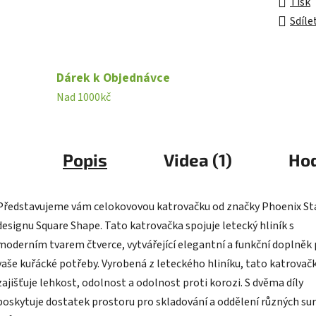
Tisk
Sdíle
Dárek k Objednávce
Nad 1000kč
Popis
Videa (1)
Ho
Představujeme vám celokovovou katrovačku od značky Phoenix Sta
designu Square Shape. Tato katrovačka spojuje letecký hliník s
moderním tvarem čtverce, vytvářející elegantní a funkční doplněk
vaše kuřácké potřeby. Vyrobená z leteckého hliníku, tato katrovač
zajišťuje lehkost, odolnost a odolnost proti korozi. S dvěma díly
poskytuje dostatek prostoru pro skladování a oddělení různých sur