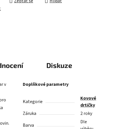
Zeptat se
Hlídat
t
dnocení
Diskuze
r v
Doplňkové parametry
Kovové
 pro
Kategorie
drtičky
ka
Záruka
2 roky
Dle
ovin.
Barva
výběru