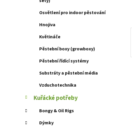
í
sety)
p
Osvětlení pro indoor pěstování
a
n
Hnojiva
e
Květináče
l
Pěstební boxy (growboxy)
Pěstební řídící systémy
Substráty a pěstební média
Vzduchotechnika
Kuřácké potřeby
Bongy & Oil Rigs
Dýmky