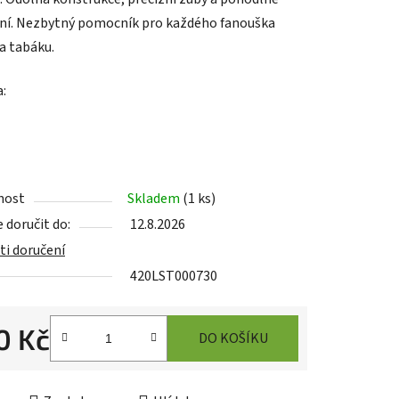
ní. Nezbytný pomocník pro každého fanouška
 a tabáku.
ek.
a:
nost
Skladem
(
1 ks
)
doručit do:
12.8.2026
i doručení
420LST000730
0 Kč
DO KOŠÍKU
cena:
asoul Asistent