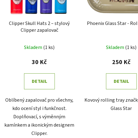
Clipper Skull Hats 2 – stylový
Phoenix Glass Star - Rol
Clipper zapalovač
Skladem
(
1 ks
)
Skladem
(
1 ks
)
30 Kč
250 Kč
DETAIL
DETAIL
Oblíbený zapalovač pro všechny,
Kovový rolling tray znač
kdo ocení styl i funkčnost.
Glass Star
Doplňovací, s výměnným
kamínkem a ikonickým designem
Clipper.