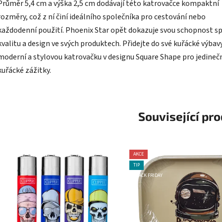
Průměr 5,4 cm a výška 2,5 cm dodávají této katrovačce kompaktní
rozměry, což z ní činí ideálního společníka pro cestování nebo
každodenní použití. Phoenix Star opět dokazuje svou schopnost sp
kvalitu a design ve svých produktech. Přidejte do své kuřácké výbav
moderní a stylovou katrovačku v designu Square Shape pro jedineč
kuřácké zážitky.
Související pr
AKCE
TIP
BLACK FRIDAY