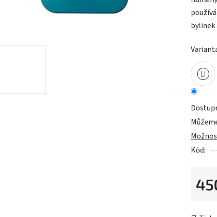
0,0
používá
z
bylinek
5
hvězdič
Variant
Dostup
Můžeme 
Možnost
Kód:
45
Měrná 
Cann