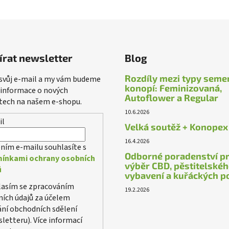
írat newsletter
Blog
Rozdíly mezi typy seme
 svůj e-mail a my vám budeme
konopí: Feminizovaná,
 informace o nových
Autoflower a Regular
tech na našem e-shopu.
10.6.2026
il
Velká soutěž + Konopex
16.4.2026
ním e-mailu souhlasíte s
Odborné poradenství p
ínkami ochrany osobních
výběr CBD, pěstitelské
ů
vybavení a kuřáckých p
lasím se zpracováním
19.2.2026
ích údajů za účelem
ání obchodních sdělení
letteru). Více informací