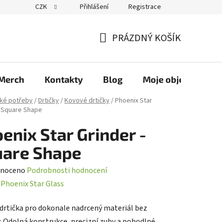
CZK
Přihlášení
Registrace
PRÁZDNÝ KOŠÍK
NÁKUPNÍ
KOŠÍK
Merch
Kontakty
Blog
Moje objednávka
ké potřeby
/
Drtičky
/
Kovové drtičky
/
Phoenix Star
- Square Shape
enix Star Grinder -
uare Shape
né
noceno
Podrobnosti hodnocení
ení
:
Phoenix Star Glass
tu
drtička pro dokonale nadrcený materiál bez
 Odolná konstrukce, precizní zuby a pohodlné