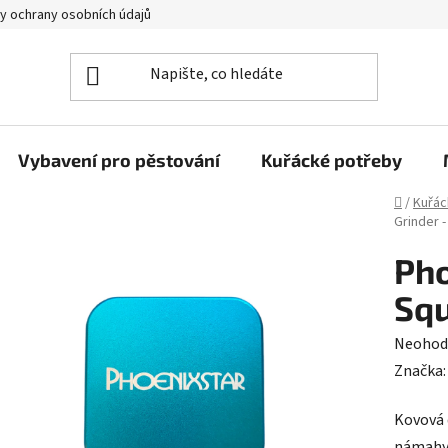
y ochrany osobních údajů
Vybavení pro pěstování
Kuřácké potřeby
Domů
/
Kuřác
Grinder 
Pho
Sq
Průměr
Neohod
hodnoc
Značka
produk
Kovová 
je
námahy.