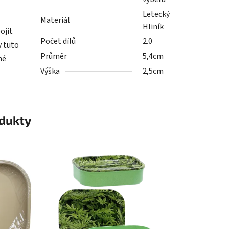
Letecký
Materiál
Hliník
ojit
Počet dílů
2.0
y tuto
Průměr
5,4cm
né
Výška
2,5cm
odukty