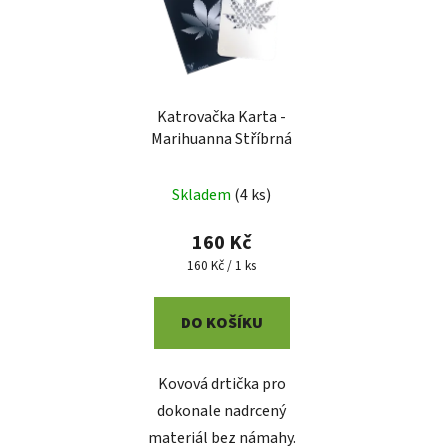
Katrovačka Karta -
Marihuanna Stříbrná
Skladem
(
4 ks
)
160 Kč
Měrná
160 Kč / 1 ks
cena:
DO KOŠÍKU
Kovová drtička pro
dokonale nadrcený
materiál bez námahy.