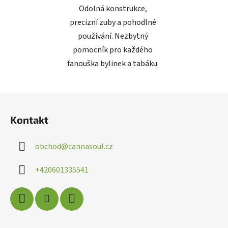
Odolná konstrukce,
precizní zuby a pohodlné
používání. Nezbytný
pomocník pro každého
fanouška bylinek a tabáku.
Z
á
Kontakt
p
a
obchod
@
cannasoul.cz
t
í
+420601335541
Poslat
Powered by chaterimo