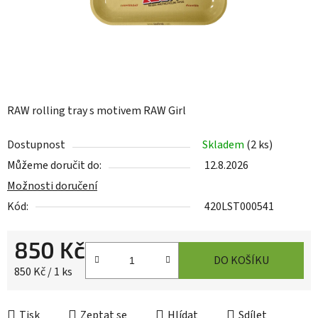
RAW rolling tray s motivem RAW Girl
Dostupnost
Skladem
(
2 ks
)
Můžeme doručit do:
12.8.2026
Možnosti doručení
Kód:
420LST000541
850 Kč
DO KOŠÍKU
Měrná cena:
850 Kč / 1 ks
Tisk
Zeptat se
Hlídat
Sdílet