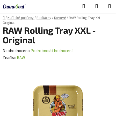
Přejít
Hledat
NÁKUPN
na
Cannasoul Asistent
KOŠÍK
obsah
Domů
/
Kuřácké potřeby
/
Podtácky
/
Kovové
/
RAW Rolling Tray XXL -
Original
RAW Rolling Tray XXL -
Original
Průměrné
Neohodnoceno
Podrobnosti hodnocení
hodnocení
Značka:
RAW
produktu
je
0,0
z
5
hvězdiček.