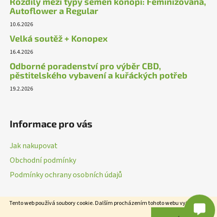
Rozdíly mezi typy semen konopí: Feminizovaná,
Autoflower a Regular
10.6.2026
Velká soutěž + Konopex
16.4.2026
Odborné poradenství pro výběr CBD,
pěstitelského vybavení a kuřáckých potřeb
19.2.2026
Informace pro vás
Jak nakupovat
Obchodní podmínky
Podmínky ochrany osobních údajů
Tento web používá soubory cookie. Dalším procházením tohoto webu vyjadřujete
Vytvořil Shoptet