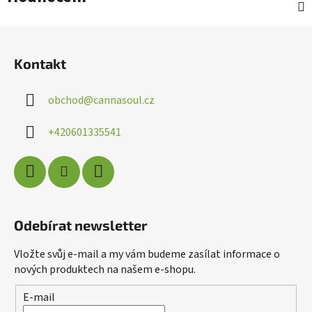
Z
á
Kontakt
p
a
obchod
@
cannasoul.cz
t
í
+420601335541
Odebírat newsletter
Vložte svůj e-mail a my vám budeme zasílat informace o
nových produktech na našem e-shopu.
Poslat
Powered by chaterimo
E-mail