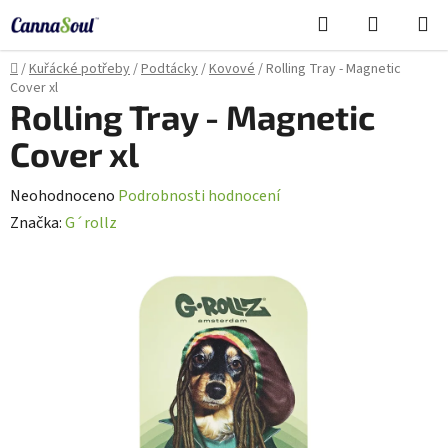
Přejít
Hledat
NÁKUPN
na
Cannasoul Asistent
KOŠÍK
obsah
Domů
/
Kuřácké potřeby
/
Podtácky
/
Kovové
/
Rolling Tray - Magnetic
Cover xl
Rolling Tray - Magnetic
Cover xl
Průměrné
Neohodnoceno
Podrobnosti hodnocení
hodnocení
Značka:
G´rollz
produktu
je
0,0
z
5
hvězdiček.