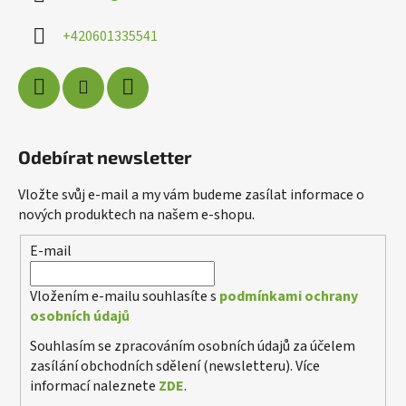
t
í
+420601335541
Odebírat newsletter
Vložte svůj e-mail a my vám budeme zasílat informace o
nových produktech na našem e-shopu.
E-mail
Poslat
Powered by chaterimo
Vložením e-mailu souhlasíte s
podmínkami ochrany
osobních údajů
Souhlasím se zpracováním osobních údajů za účelem
zasílání obchodních sdělení (newsletteru). Více
informací naleznete
ZDE
.