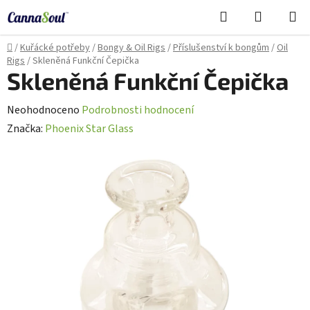
Přejít
Hledat
NÁKUPN
na
Cannasoul Asistent
KOŠÍK
obsah
Domů
/
Kuřácké potřeby
/
Bongy & Oil Rigs
/
Příslušenství k bongům
/
Oil
Rigs
/
Skleněná Funkční Čepička
Skleněná Funkční Čepička
Průměrné
Neohodnoceno
Podrobnosti hodnocení
hodnocení
Značka:
Phoenix Star Glass
produktu
je
0,0
z
5
hvězdiček.