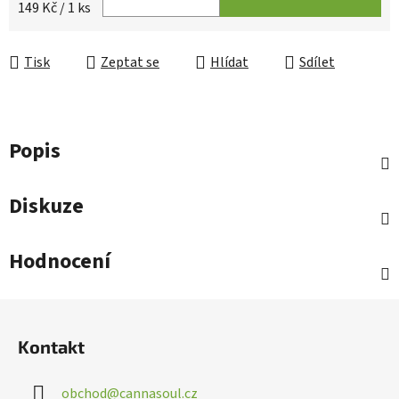
Měrná cena:
149 Kč / 1 ks
Tisk
Zeptat se
Hlídat
Sdílet
Popis
Diskuze
Hodnocení
Z
á
Kontakt
p
a
obchod
@
cannasoul.cz