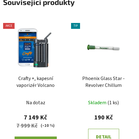
Související produkty
AKCE
TIP
Crafty +, kapesní
Phoenix Glass Star -
vaporizér Volcano
Revolver Chillum
Na dotaz
Skladem
(
1 ks
)
7 149 Kč
190 Kč
7 999 Kč
(–10 %)
DETAIL