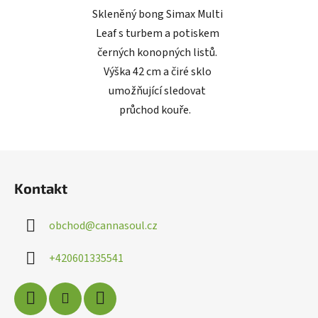
Skleněný bong Simax Multi
Leaf s turbem a potiskem
černých konopných listů.
Výška 42 cm a čiré sklo
Poslat
umožňující sledovat
Powered by chaterimo
průchod kouře.
Z
á
Kontakt
p
a
obchod
@
cannasoul.cz
t
í
+420601335541