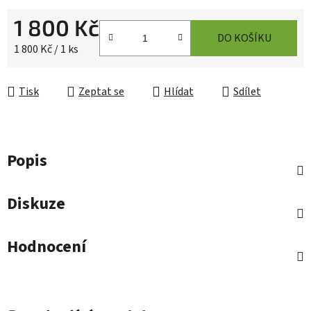
1 800 Kč
DO KOŠÍKU
Měrná cena:
1 800 Kč / 1 ks
Tisk
Zeptat se
Hlídat
Sdílet
Popis
Diskuze
Hodnocení