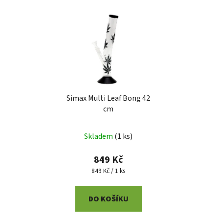
Simax Multi Leaf Bong 42
cm
Skladem
(
1 ks
)
849 Kč
Měrná
849 Kč / 1 ks
cena:
DO KOŠÍKU