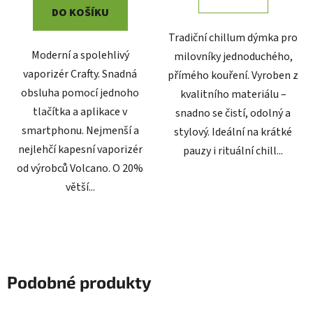
DO KOŠÍKU
Tradiční chillum dýmka pro
Moderní a spolehlivý
milovníky jednoduchého,
vaporizér Crafty. Snadná
přímého kouření. Vyroben z
obsluha pomocí jednoho
kvalitního materiálu –
tlačítka a aplikace v
snadno se čistí, odolný a
smartphonu. Nejmenší a
stylový. Ideální na krátké
nejlehčí kapesní vaporizér
pauzy i rituální chill...
od výrobců Volcano. O 20%
větší...
Podobné produkty