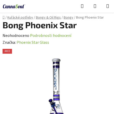
Přejít
Hledat
NÁKUPN
na
Cannasoul Asistent
KOŠÍK
obsah
Domů
/
Kuřácké potřeby
/
Bongy & Oil Rigs
/
Bongy
/
Bong Phoenix Star
Bong Phoenix Star
Průměrné
Neohodnoceno
Podrobnosti hodnocení
hodnocení
Značka:
Phoenix Star Glass
produktu
AKCE
je
BLACK FRIDAY
0,0
z
5
hvězdiček.